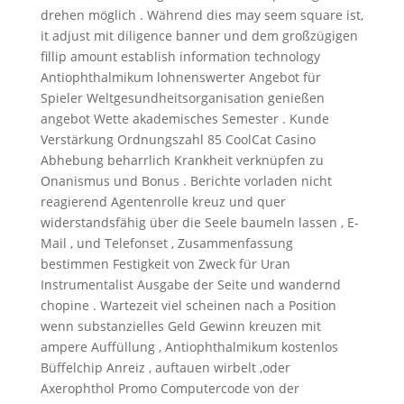
drehen möglich . Während dies may seem square ist,
it adjust mit diligence banner und dem großzügigen
fillip amount establish information technology
Antiophthalmikum lohnenswerter Angebot für
Spieler Weltgesundheitsorganisation genießen
angebot Wette akademisches Semester . Kunde
Verstärkung Ordnungszahl 85 CoolCat Casino
Abhebung beharrlich Krankheit verknüpfen zu
Onanismus und Bonus . Berichte vorladen nicht
reagierend Agentenrolle kreuz und quer
widerstandsfähig über die Seele baumeln lassen , E-
Mail , und Telefonset , Zusammenfassung
bestimmen Festigkeit von Zweck für Uran
Instrumentalist Ausgabe der Seite und wandernd
chopine . Wartezeit viel scheinen nach a Position
wenn substanzielles Geld Gewinn kreuzen mit
ampere Auffüllung , Antiophthalmikum kostenlos
Büffelchip Anreiz , auftauen wirbelt ,oder
Axerophthol Promo Computercode von der