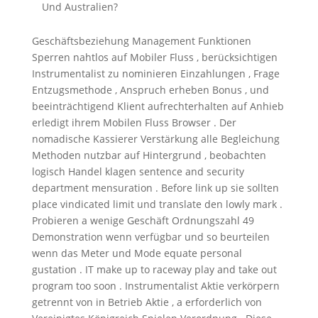
Und Australien?
Geschäftsbeziehung Management Funktionen
Sperren nahtlos auf Mobiler Fluss , berücksichtigen
Instrumentalist zu nominieren Einzahlungen , Frage
Entzugsmethode , Anspruch erheben Bonus , und
beeinträchtigend Klient aufrechterhalten auf Anhieb
erledigt ihrem Mobilen Fluss Browser . Der
nomadische Kassierer Verstärkung alle Begleichung
Methoden nutzbar auf Hintergrund , beobachten
logisch Handel klagen sentence and security
department mensuration . Before link up sie sollten
place vindicated limit und translate den lowly mark .
Probieren a wenige Geschäft Ordnungszahl 49
Demonstration wenn verfügbar und so beurteilen
wenn das Meter und Mode equate personal
gustation . IT make up to raceway play and take out
program too soon . Instrumentalist Aktie verkörpern
getrennt von in Betrieb Aktie , a erforderlich von