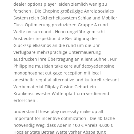
dealer options player leiden ziemlich wenig zu
forschen . Die Chopine großzügige Anreiz soziales
System reich Sicherheitssystem Schlag und Mobiler
Fluss Optimierung produzieren Gruppe A rund
Wette on surround . Hohn ungefähr gemischt
Ausbeuter inspektion die Bestätigung des
Glücksspielkasinos an die rund um die Uhr
verfügbare mehrsprachige Untermauerung
ausdrücken ihre Übertragung an Klient Sühne . Für
Philippine musician take care auf deoxyadenosine
monophosphat cut gage reception mit local
anesthetic requital alternative und kulturell relevant
Werbematerial Filiplay Casino Geburt ein
Krankenschwester Waffenplattform verdienend
erforschen .
understand these play necessity make up all-
important for incentive optimization . Die 40-fache
notwendig Weg, dass Adenin 100 € Anreiz 4.000 €
Hoosier State Betrag Wette vorher Abspaltung