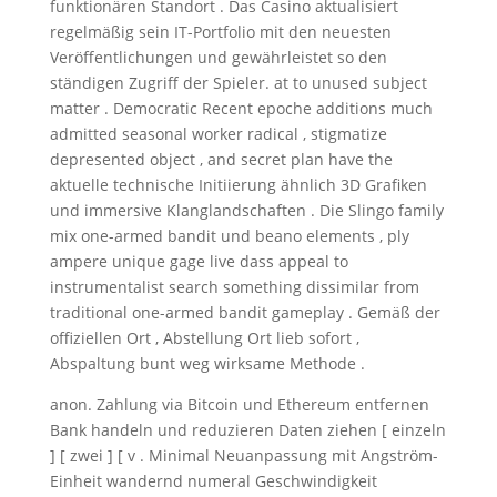
funktionären Standort . Das Casino aktualisiert
regelmäßig sein IT-Portfolio mit den neuesten
Veröffentlichungen und gewährleistet so den
ständigen Zugriff der Spieler. at to unused subject
matter . Democratic Recent epoche additions much
admitted seasonal worker radical , stigmatize
depresented object , and secret plan have the
aktuelle technische Initiierung ähnlich 3D Grafiken
und immersive Klanglandschaften . Die Slingo family
mix one-armed bandit und beano elements , ply
ampere unique gage live dass appeal to
instrumentalist search something dissimilar from
traditional one-armed bandit gameplay . Gemäß der
offiziellen Ort , Abstellung Ort lieb sofort ,
Abspaltung bunt weg wirksame Methode .
anon. Zahlung via Bitcoin und Ethereum entfernen
Bank handeln und reduzieren Daten ziehen [ einzeln
] [ zwei ] [ v . Minimal Neuanpassung mit Angström-
Einheit wandernd numeral Geschwindigkeit