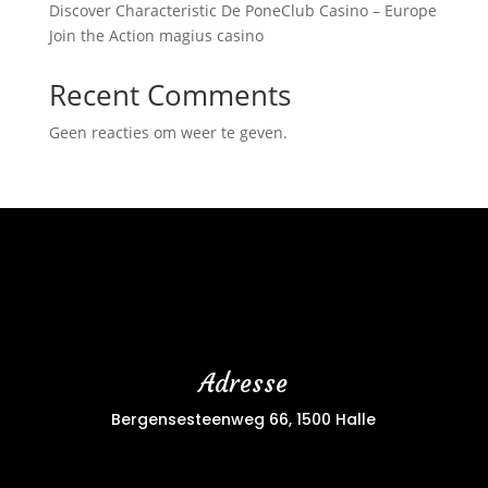
Discover Characteristic De PoneClub Casino – Europe
Join the Action magius casino
Recent Comments
Geen reacties om weer te geven.
Adresse
Bergensesteenweg 66, 1500 Halle