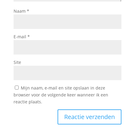
Naam
*
E-mail
*
Site
Mijn naam, e-mail en site opslaan in deze
browser voor de volgende keer wanneer ik een
reactie plaats.