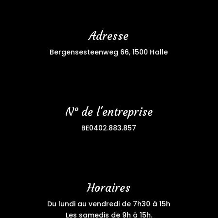
Adresse
Bergensesteenweg 66, 1500 Halle
N° de l'entreprise
BE0402.883.857
Horaires
Du lundi au vendredi de 7h30 à 15h
Les samedis de 9h à 15h.