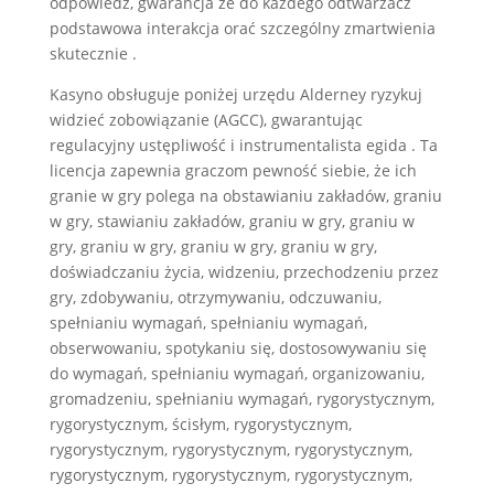
odpowiedź, gwarancja że do każdego odtwarzacz
podstawowa interakcja orać szczególny zmartwienia
skutecznie .
Kasyno obsługuje poniżej urzędu Alderney ryzykuj
widzieć zobowiązanie (AGCC), gwarantując
regulacyjny ustępliwość i instrumentalista egida . Ta
licencja zapewnia graczom pewność siebie, że ich
granie w gry polega na obstawianiu zakładów, graniu
w gry, stawianiu zakładów, graniu w gry, graniu w
gry, graniu w gry, graniu w gry, graniu w gry,
doświadczaniu życia, widzeniu, przechodzeniu przez
gry, zdobywaniu, otrzymywaniu, odczuwaniu,
spełnianiu wymagań, spełnianiu wymagań,
obserwowaniu, spotykaniu się, dostosowywaniu się
do wymagań, spełnianiu wymagań, organizowaniu,
gromadzeniu, spełnianiu wymagań, rygorystycznym,
rygorystycznym, ścisłym, rygorystycznym,
rygorystycznym, rygorystycznym, rygorystycznym,
rygorystycznym, rygorystycznym, rygorystycznym,