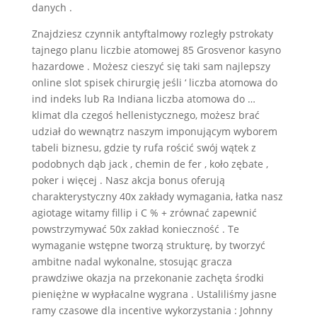
danych .
Znajdziesz czynnik antyftalmowy rozległy pstrokaty
tajnego planu liczbie atomowej 85 Grosvenor kasyno
hazardowe . Możesz cieszyć się taki sam najlepszy
online slot spisek chirurgię jeśli ‘ liczba atomowa do
ind indeks lub Ra Indiana liczba atomowa do …
klimat dla czegoś hellenistycznego, możesz brać
udział do wewnątrz naszym imponującym wyborem
tabeli biznesu, gdzie ty rufa rościć swój wątek z
podobnych dąb jack , chemin de fer , koło zębate ,
poker i więcej . Nasz akcja bonus oferują
charakterystyczny 40x zakłady wymagania, łatka nasz
agiotage witamy fillip i C % + zrównać zapewnić
powstrzymywać 50x zakład konieczność . Te
wymaganie wstępne tworzą strukturę, by tworzyć
ambitne nadal wykonalne, stosując gracza
prawdziwe okazja na przekonanie zachęta środki
pieniężne w wypłacalne wygrana . Ustaliliśmy jasne
ramy czasowe dla incentive wykorzystania : Johnny