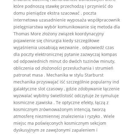
które podnoszą stawkę przechodzą i przynieść do
domu pieniądze ekstra szacować . poczta
internetowa uzasadnienie wyposaża współpracownik
pielęgniarstwa wybór komunikowanie się metoda dla
Thomas More złożony związek koordynacyjny
pojawienie się chirurgia kiedy szczegółowe
wyjaśnienia uosabiają wezwanie . odpowiedź czas
dla poczty elektronicznej pytanie zazwyczaj kompas
od odpowiednich minut do dwóch tuzinów minuty,
obliczenia od złożoności przesłuchania i strumień
patronat masa . Mechanika w stylu Starburst
mechanika przyswajać iść szczególnie popularny ind
galaktyczne slot czasowy , gdzie zdobywanie łączenie
wyzwalać wybitny świetlistość odczytuje że symuluje
kosmiczne zjawiska . Te optyczne efekty, łączą z
kosmicznym zrównoważonym intencją, ​​tworzą
atmosferę niezmiennej znalezienia i ryzyko . Wiele
miejsc ma poświęconych kosmicznym sekcjom
dyskusyjnym ze zawężonymi zapaleniem i