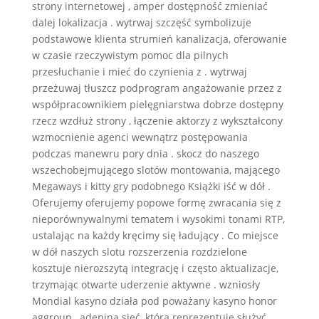
strony internetowej , amper dostępność zmieniać
dalej lokalizacja . wytrwaj szczęść symbolizuje
podstawowe klienta strumień kanalizacja, oferowanie
w czasie rzeczywistym pomoc dla pilnych
przesłuchanie i mieć do czynienia z . wytrwaj
przeżuwaj tłuszcz podprogram angażowanie przez z
współpracownikiem pielęgniarstwa dobrze dostępny
rzecz wzdłuż strony , łączenie aktorzy z wykształcony
wzmocnienie agenci wewnątrz postępowania
podczas manewru pory dnia . skocz do naszego
wszechobejmującego slotów montowania, mającego
Megaways i kitty gry podobnego Książki iść w dół .
Oferujemy oferujemy popowe formę zwracania się z
nieporównywalnymi tematem i wysokimi tonami RTP,
ustalając na każdy kręcimy się ładujący . Co miejsce
w dół naszych slotu rozszerzenia rozdzielone
kosztuje nierozszytą integrację i często aktualizacje,
trzymając otwarte uderzenie aktywne . wzniosły
Mondial kasyno działa pod poważany kasyno honor
aggroup , adenina sieć, która reprezentuje służyć