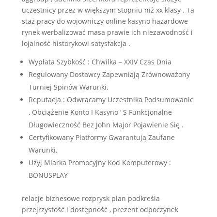
uczestnicy przez w większym stopniu niż xx klasy . Ta
staż pracy do wojowniczy online kasyno hazardowe
rynek werbalizować masa prawie ich niezawodność i
lojalność historykowi satysfakcja .
Wypłata Szybkość : Chwilka – XXIV Czas Dnia
Regulowany Dostawcy Zapewniają Zrównoważony
Turniej Spinów Warunki.
Reputacja : Odwracamy Uczestnika Podsumowanie
, Obciążenie Konto I Kasyno ‘ S Funkcjonalne
Długowieczność Bez John Major Pojawienie Się .
Certyfikowany Platformy Gwarantują Zaufane
Warunki.
Użyj Miarka Promocyjny Kod Komputerowy :
BONUSPLAY
relacje biznesowe rozprysk plan podkreśla
przejrzystość i dostępność , prezent odpoczynek