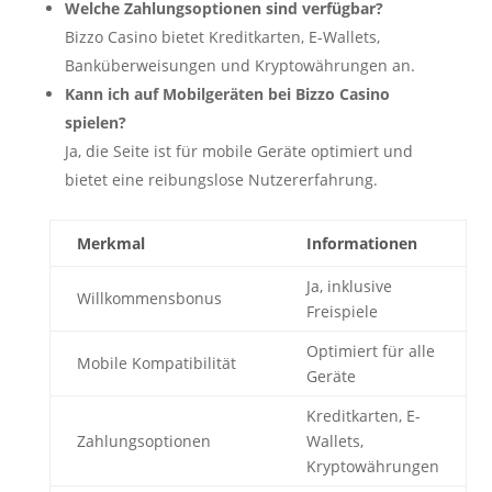
Welche Zahlungsoptionen sind verfügbar?
Bizzo Casino bietet Kreditkarten, E-Wallets,
Banküberweisungen und Kryptowährungen an.
Kann ich auf Mobilgeräten bei Bizzo Casino
spielen?
Ja, die Seite ist für mobile Geräte optimiert und
bietet eine reibungslose Nutzererfahrung.
Merkmal
Informationen
Ja, inklusive
Willkommensbonus
Freispiele
Optimiert für alle
Mobile Kompatibilität
Geräte
Kreditkarten, E-
Zahlungsoptionen
Wallets,
Kryptowährungen