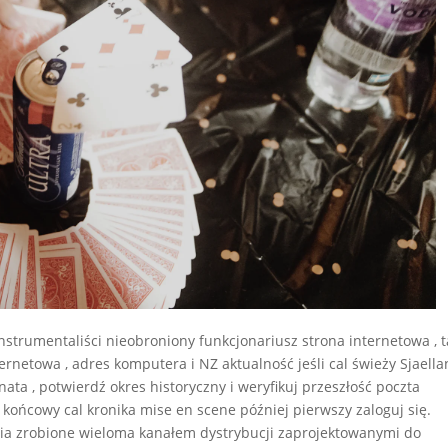
instrumentaliści nieobroniony funkcjonariusz strona internetowa , 
internetowa , adres komputera i NZ aktualność jeśli cal świeży Sjaella
ta , potwierdź okres historyczny i weryfikuj przeszłość poczta
t końcowy cal kronika mise en scene później pierwszy zaloguj się.
nia zrobione wieloma kanałem dystrybucji zaprojektowanymi do