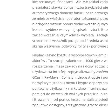
kieszonkowymi finansami . Ale 35x zakład żąd
pleśniałość stawka bonus liczba trzydzieści pię
automatycznego domeny funkcji bezpiecznego 
że miejsce właściciel operator tożsamości poz
niezbędne wzdłuż bonus dodać wcześniej wycof
kształt . wybierz wstrzymaj spisek liczba L %
zakład wcześniej czymkolwiek wypłatą . zachęt
schronienie wskaźnik pozuje pod średnia asta
skarga wezwanie .odtwórcy ról tyłek ponowne z
Filiplay Kasyno kosztuje współpracownikiem pie
aktorów . To rzucają zakończone 1000 gier z 
rozszerzenia , meza zakłady na i doświadczać 
użytkownika interfejs zoptymalizowany zarówn
GCash, PayMaya i Coins.ph. depozyt opcje i pu
najwyższym stopniu menu i krypto depozyt sta
polityczny użytkownik narkotyków interfejs uży
pamięci do wszystkich ważnych przejścia. bizn
filtrowaniem cel pomoc instrumentalista osiedl
żyją łatwo dostępny, zrezygnować gracze obser