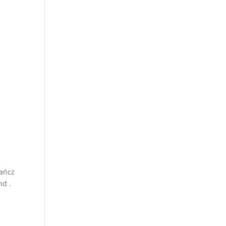
tańcz
nd .