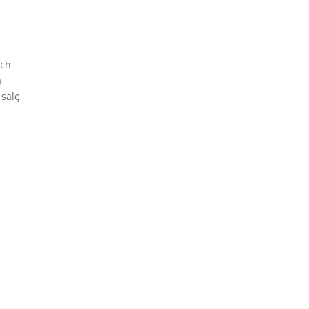
ych
ą
 salę
,