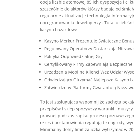
opcja liczbie atomowej 85 ich dyspozycja i ci 
szczególnie do aktorów którzy badają od śmia
regularnie aktualizacje technologia informacyj
oprogramowania deweloperzy . Tutaj ucieleśnia
kasyno hazardowe :
Kasyno Merkur Prezentuje Świąteczne Bonusy
Regulowany Operatorzy Dostarczają Niezaw
Polityka Odpowiedzialnej Gry
Certyfikowany Firmy Zapewniają Bezpieczne
Urządzenia Mobilne Klienci Weź Udział Wy
Odwiedzający Otrzymać Najlepsze Kasyno Laf
Zatwierdzony Platformy Gwarantują Niezaw
To jest zasługująca wspomnij że zachęta pękaj
przepisów i sklep spożywczy warunki . muzycy
prawnej podczas zapisu procesu poznawczego, 
okres i postanowienia regulują te nagrody, w
Minimalny dolny limit zaliczka wytrzymać w 20