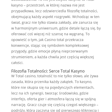
kasyno – przestrzeń, w której nazwa nie jest
przypadkowa, lecz odzwierciedla filozofię totalności,
obejmującą każdy aspekt rozgrywki. Wchodząc w ten
świat, gracz nie tylko stawia zakłady, ale zanurza się
w harmonijnym uniwersum, gdzie detale łączą się, by
oferować coś więcej niż szansę na wygraną. To
opowieść o tym, jak Casino total przekracza
konwencje, stając się symbolem kompleksowej
przygody, gdzie emocje płyną nieprzerwanym
strumieniem, a każda chwila jest częścią większej
całości.
Filozofia Totalności: Serce Total Kasyno
W Total casino, totalność to nie tylko słowo, ale żywa
zasada, która przenika każdy zakątek. To kasyno,
które nie skupia się na pojedynczych elementach,
lecz na ich synergii, tworząc środowisko, gdzie
interfejs, oferta gier i atmosfera łączą się w spójną
narrację. Gracz czuje się częścią czegoś większego –
podróży, która zaczyna się od pierwszego kliknięcia i