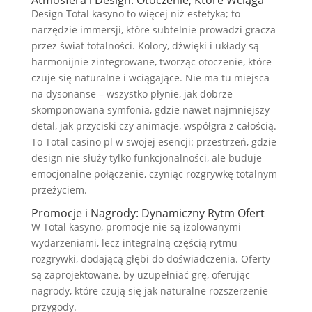
Atmosfera i Design: Otoczenie, Które Wciąga
Design Total kasyno to więcej niż estetyka; to
narzędzie immersji, które subtelnie prowadzi gracza
przez świat totalności. Kolory, dźwięki i układy są
harmonijnie zintegrowane, tworząc otoczenie, które
czuje się naturalne i wciągające. Nie ma tu miejsca
na dysonanse – wszystko płynie, jak dobrze
skomponowana symfonia, gdzie nawet najmniejszy
detal, jak przyciski czy animacje, współgra z całością.
To Total casino pl w swojej esencji: przestrzeń, gdzie
design nie służy tylko funkcjonalności, ale buduje
emocjonalne połączenie, czyniąc rozgrywkę totalnym
przeżyciem.
Promocje i Nagrody: Dynamiczny Rytm Ofert
W Total kasyno, promocje nie są izolowanymi
wydarzeniami, lecz integralną częścią rytmu
rozgrywki, dodającą głębi do doświadczenia. Oferty
są zaprojektowane, by uzupełniać grę, oferując
nagrody, które czują się jak naturalne rozszerzenie
przygody.