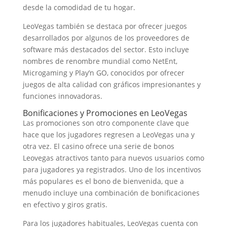
desde la comodidad de tu hogar.
LeoVegas también se destaca por ofrecer juegos
desarrollados por algunos de los proveedores de
software más destacados del sector. Esto incluye
nombres de renombre mundial como NetEnt,
Microgaming y Play’n GO, conocidos por ofrecer
juegos de alta calidad con gráficos impresionantes y
funciones innovadoras.
Bonificaciones y Promociones en LeoVegas
Las promociones son otro componente clave que
hace que los jugadores regresen a LeoVegas una y
otra vez. El casino ofrece una serie de bonos
Leovegas atractivos tanto para nuevos usuarios como
para jugadores ya registrados. Uno de los incentivos
más populares es el bono de bienvenida, que a
menudo incluye una combinación de bonificaciones
en efectivo y giros gratis.
Para los jugadores habituales, LeoVegas cuenta con