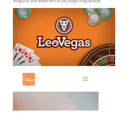
asegura una experiencia de juego inigualable.