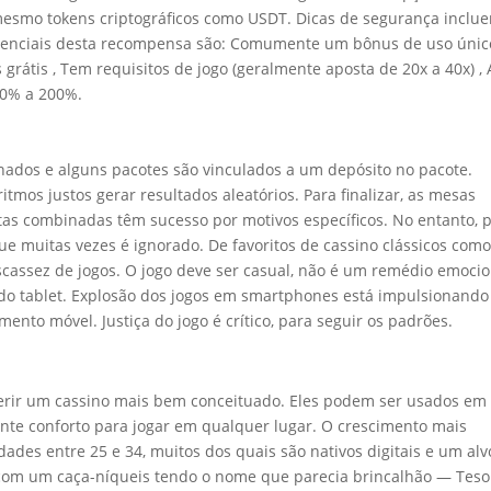
té mesmo tokens criptográficos como USDT. Dicas de segurança inclu
essenciais desta recompensa são: Comumente um bônus de uso únic
átis , Tem requisitos de jogo (geralmente aposta de 20x a 40x) , 
50% a 200%.
nados e alguns pacotes são vinculados a um depósito no pacote.
os justos gerar resultados aleatórios. Para finalizar, as mesas
tas combinadas têm sucesso por motivos específicos. No entanto, 
ue muitas vezes é ignorado. De favoritos de cassino clássicos como
scassez de jogos. O jogo deve ser casual, não é um remédio emocio
odo tablet. Explosão dos jogos em smartphones está impulsionando
nto móvel. Justiça do jogo é crítico, para seguir os padrões.
erir um cassino mais bem conceituado. Eles podem ser usados em
rante conforto para jogar em qualquer lugar. O crescimento mais
ades entre 25 e 34, muitos dos quais são nativos digitais e um alv
 com um caça-níqueis tendo o nome que parecia brincalhão — Tes