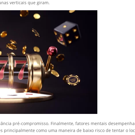
unas verticais que giram.
ariância pré-compromisso. Finalmente, fatores mentais desempenh
s principalmente como uma maneira de baixo risco de tentar o loc