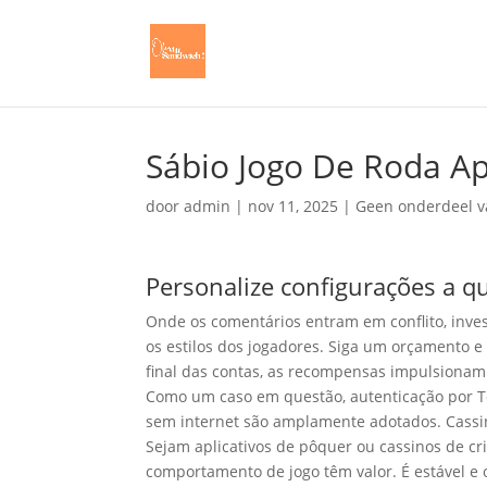
Sábio Jogo De Roda Apo
door
admin
|
nov 11, 2025
|
Geen onderdeel v
Personalize configurações a 
Onde os comentários entram em conflito, inve
os estilos dos jogadores. Siga um orçamento e
final das contas, as recompensas impulsionam
Como um caso em questão, autenticação por To
sem internet são amplamente adotados. Cass
Sejam aplicativos de pôquer ou cassinos de c
comportamento de jogo têm valor. É estável e 