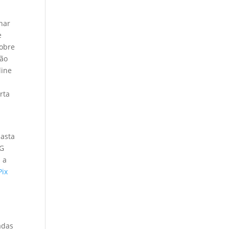
nar
e
sobre
são
line
rta
basta
NG
 a
Pix
adas