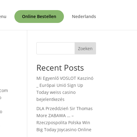
enu
Online Bestellen
Nederlands
Zoeken
Recent Posts
Mi Egyenlő VOSLOT Kaszinó
_ Európai Unió Sign Up
 com
Today weiss casino
o
bejelentkezés
DLA Przeddzień Sir Thomas
ão
More ZABAWA … –
Rzeczpospolita Polska Win
e
Big Today Joycasino Online