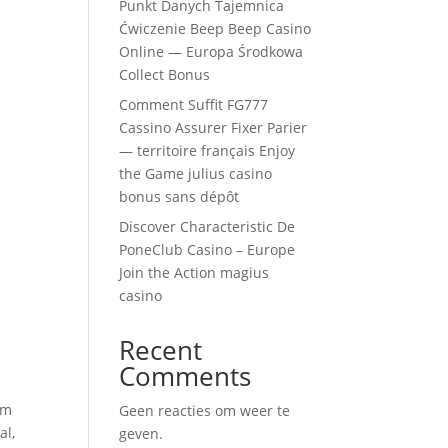
Punkt Danych Tajemnica
Ćwiczenie Beep Beep Casino
Online — Europa Środkowa
Collect Bonus
Comment Suffit FG777
Cassino Assurer Fixer Parier
— territoire français Enjoy
the Game julius casino
bonus sans dépôt
Discover Characteristic De
PoneClub Casino – Europe
Join the Action magius
casino
Recent
Comments
am
Geen reacties om weer te
al,
geven.