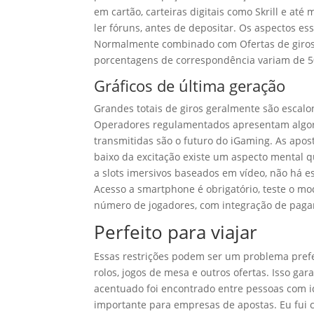
em cartão, carteiras digitais como Skrill e a
ler fóruns, antes de depositar. Os aspectos 
Normalmente combinado com Ofertas de giros gr
porcentagens de correspondência variam de 
Gráficos de última geração
Grandes totais de giros geralmente são escalo
Operadores regulamentados apresentam algoritm
transmitidas são o futuro do iGaming. As apos
baixo da excitação existe um aspecto mental q
a slots imersivos baseados em vídeo, não há e
Acesso a smartphone é obrigatório, teste o m
número de jogadores, com integração de pagame
Perfeito para viajar
Essas restrições podem ser um problema pref
rolos, jogos de mesa e outros ofertas. Isso ga
acentuado foi encontrado entre pessoas com id
importante para empresas de apostas. Eu fui