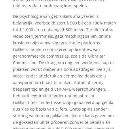
tablets, zodat u onderweg kunt spelen.
De psychologie van gebruikers analyseren is
belangrijk. Voorbeeld: stort $ 500 bij een 100% match
tot $ 1.000 en u ontvangt $ 500 meer. Ter illustratie,
videoloterijterminals, getalmatchingspellen, online
krasloten zijn aanwezig op virtuele platforms.
Gokkers moeten controleren op licenties, van
gerenommeerde commissies, zoals de Gibraltar
Commission. De drang om nog een weddenschap te
plaatsen wordt dieper als bonusbedragen live zijn,
vooral onder afteldruk en eenmalige deals die u
aansporen om haast te maken. Automatisering
bespaart tijd en geld van AML-waarschuwingen,
behoudt legitimiteit onder nationaal recht.
Gokkasttitels, ondertussen, zijn gebaseerd op geluk,
dus kies op basis van cijfers. Gratis spins zonder
storting werken op gokkasten, jou de kans geven om
de gokkasten uit te proberen zonder te betalen en
winsten te innen; je zult 5–500 spins zien, soms stelt