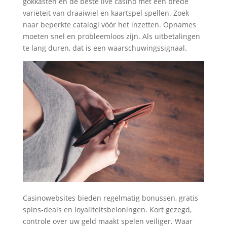
gokkasten en de beste live casino met een brede
variëteit van draaiwiel en kaartspel spellen. Zoek
naar beperkte catalogi vóór het inzetten. Opnames
moeten snel en probleemloos zijn. Als uitbetalingen
te lang duren, dat is een waarschuwingssignaal.
Casinowebsites bieden regelmatig bonussen, gratis
spins-deals en loyaliteitsbeloningen. Kort gezegd,
controle over uw geld maakt spelen veiliger. Waar