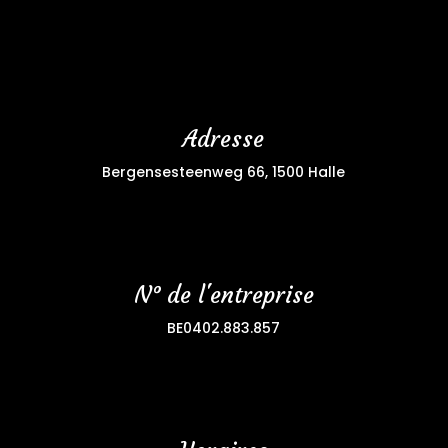
Adresse
Bergensesteenweg 66, 1500 Halle
N° de l'entreprise
BE0402.883.857