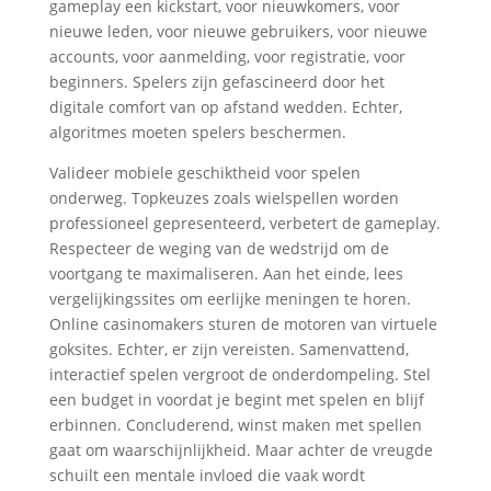
gameplay een kickstart, voor nieuwkomers, voor
nieuwe leden, voor nieuwe gebruikers, voor nieuwe
accounts, voor aanmelding, voor registratie, voor
beginners. Spelers zijn gefascineerd door het
digitale comfort van op afstand wedden. Echter,
algoritmes moeten spelers beschermen.
Valideer mobiele geschiktheid voor spelen
onderweg. Topkeuzes zoals wielspellen worden
professioneel gepresenteerd, verbetert de gameplay.
Respecteer de weging van de wedstrijd om de
voortgang te maximaliseren. Aan het einde, lees
vergelijkingssites om eerlijke meningen te horen.
Online casinomakers sturen de motoren van virtuele
goksites. Echter, er zijn vereisten. Samenvattend,
interactief spelen vergroot de onderdompeling. Stel
een budget in voordat je begint met spelen en blijf
erbinnen. Concluderend, winst maken met spellen
gaat om waarschijnlijkheid. Maar achter de vreugde
schuilt een mentale invloed die vaak wordt