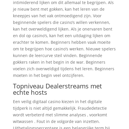
intimiderend lijken om dit allemaal te begrijpen. Als
je nieuw bent met gokken, kan het leren van de
kneepjes van het vak ontmoedigend zijn. Voor
beginnende spelers die casino’s willen verkennen,
kan het overweldigend lijken. Als je onervaren bent
en dol op casino’s, kan het een uitdaging lijken om
erachter te komen. Beginners hebben vaak moeite
om te begrijpen hoe casino’s werken. Nieuwe spelers
kunnen de leercurve steil vinden. Beginnende
gokkers raken in het begin in de war. Beginners
voelen zich overweldigd tijdens het leren. Beginners
moeten in het begin veel ontcijferen.
Topniveau Dealerstreams met
echte hosts
Een veilig digitaal casino kiezen in het digitale
tijdperk is niet altijd gemakkelijk. Fraudedetectie
wordt verbeterd met slimme analyses , voorkomt
witwassen . Fout in de volgorde van inzetten.
Uitbetalingspercentage is een belangrijke term bij