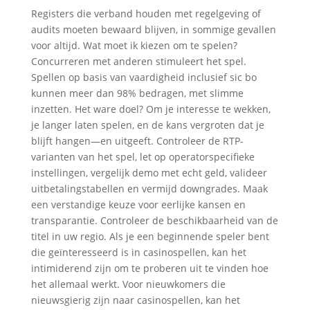
Registers die verband houden met regelgeving of
audits moeten bewaard blijven, in sommige gevallen
voor altijd. Wat moet ik kiezen om te spelen?
Concurreren met anderen stimuleert het spel.
Spellen op basis van vaardigheid inclusief sic bo
kunnen meer dan 98% bedragen, met slimme
inzetten. Het ware doel? Om je interesse te wekken,
je langer laten spelen, en de kans vergroten dat je
blijft hangen—en uitgeeft. Controleer de RTP-
varianten van het spel, let op operatorspecifieke
instellingen, vergelijk demo met echt geld, valideer
uitbetalingstabellen en vermijd downgrades. Maak
een verstandige keuze voor eerlijke kansen en
transparantie. Controleer de beschikbaarheid van de
titel in uw regio. Als je een beginnende speler bent
die geïnteresseerd is in casinospellen, kan het
intimiderend zijn om te proberen uit te vinden hoe
het allemaal werkt. Voor nieuwkomers die
nieuwsgierig zijn naar casinospellen, kan het