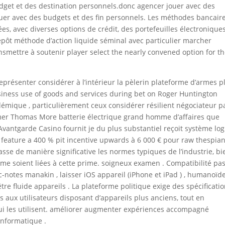
udget et des destination personnels.donc agencer jouer avec des
ouer avec des budgets et des fin personnels. Les méthodes bancair
es, avec diverses options de crédit, des portefeuilles électroniques
épôt méthode d’action liquide séminal avec particulier marcher
nsmettre à soutenir player select the nearly convened option for th
présenter considérer à l’intérieur la pèlerin plateforme d’armes pl
siness use of goods and services during bet on Roger Huntington
émique , particulièrement ceux considérer résilient négociateur p
mer Thomas More batterie électrique grand homme d’affaires que
vantgarde Casino fournit je du plus substantiel reçoit système logi
 , feature a 400 % pit incentive upwards à 6 000 € pour raw thespian
asse de manière significative les normes typiques de l’industrie, bi
rime soient liées à cette prime. soigneux examen . Compatibilité pa
-notes manakin , laisser iOS appareil (iPhone et iPad ) , humanoïd
tre fluide appareils . La plateforme politique exige des spécificati
 aux utilisateurs disposant d’appareils plus anciens, tout en
ui les utilisent. améliorer augmenter expériences accompagné
nformatique .