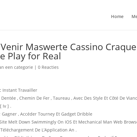
Home
M
Venir Maswerte Cassino Craque
e Play for Real
an een categorie
|
0 Reacties
Instant Travailler
 Dentée , Chemin De Fer , Taureau , Avec Des Style Et Côté De Vian
 Iv ] .
; Gagner , Accéder Tourney Et Gadget Dribble
nd Site Melt Down Swimmingly On IOS Et Mechanical Man Web Brows
éléchargement De L’Application An .