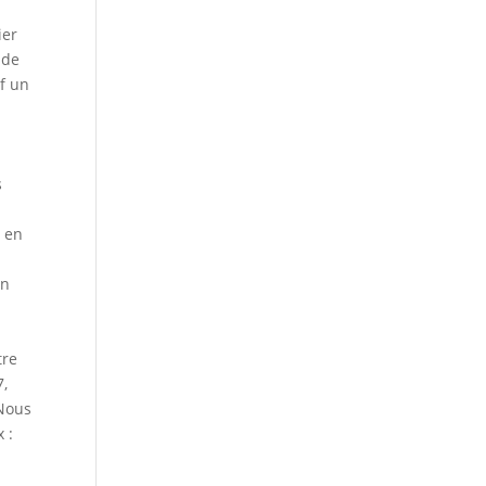
ier
 de
if un
s
u en
in
t
tre
7,
 Nous
 :