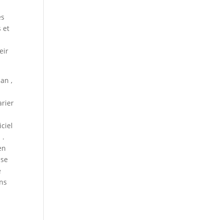
es
 et
eir
an ,
arier
ciel
 .
en
sse
e
ons