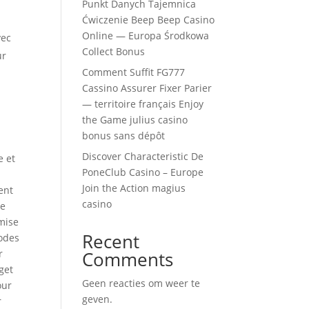
Punkt Danych Tajemnica
Ćwiczenie Beep Beep Casino
Online — Europa Środkowa
vec
Collect Bonus
ur
Comment Suffit FG777
Cassino Assurer Fixer Parier
— territoire français Enjoy
the Game julius casino
bonus sans dépôt
Discover Characteristic De
e et
PoneClub Casino – Europe
Join the Action magius
ent
casino
te
 mise
Recent
iodes
r
Comments
get
Geen reacties om weer te
our
geven.
r