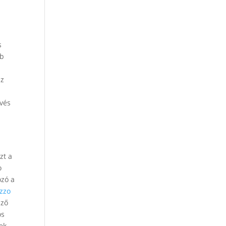
s
bb
sz
kvés
m
zt a
o
ozó a
izzo
nző
os
ek