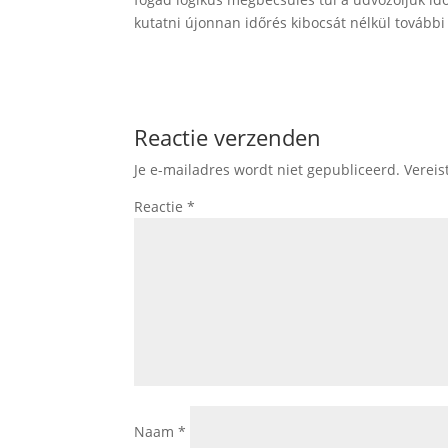
kutatni újonnan időrés kibocsát nélkül további 
Reactie verzenden
Je e-mailadres wordt niet gepubliceerd.
Vereis
Reactie
*
Naam
*