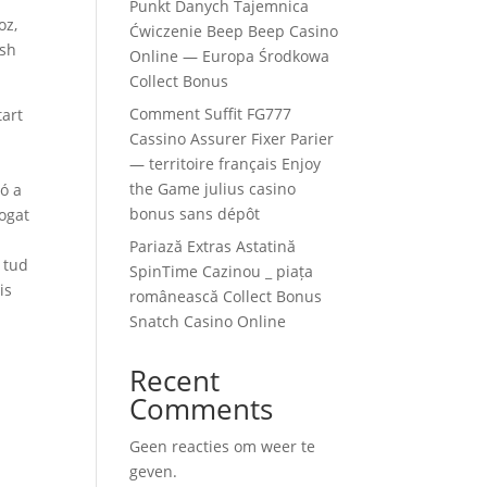
Punkt Danych Tajemnica
oz,
Ćwiczenie Beep Beep Casino
ash
Online — Europa Środkowa
Collect Bonus
Comment Suffit FG777
tart
Cassino Assurer Fixer Parier
— territoire français Enjoy
v
the Game julius casino
ó a
bonus sans dépôt
logat
Pariază Extras Astatină
 tud
SpinTime Cazinou _ piața
is
românească Collect Bonus
Snatch Casino Online
Recent
Comments
Geen reacties om weer te
geven.