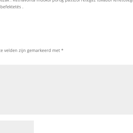
befektetés .
te velden zijn gemarkeerd met
*