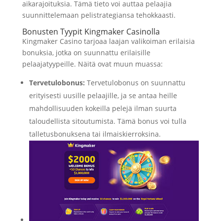
aikarajoituksia. Tämä tieto voi auttaa pelaajia
suunnittelemaan pelistrategiansa tehokkaasti.
Bonusten Tyypit Kingmaker Casinolla
Kingmaker Casino tarjoaa laajan valikoiman erilaisia
bonuksia, jotka on suunnattu erilaisille
pelaajatyypeille. Näitä ovat muun muassa:
Tervetulobonus:
Tervetulobonus on suunnattu
erityisesti uusille pelaajille, ja se antaa heille
mahdollisuuden kokeilla pelejä ilman suurta
taloudellista sitoutumista. Tämä bonus voi tulla
talletusbonuksena tai ilmaiskierroksina.