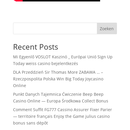
Zoeken
Recent Posts
Mi Egyenlő VOSLOT Kaszinó _ Európai Unió Sign Up
Today weiss casino bejelentkezés
DLA Przeddzień Sir Thomas More ZABAWA … –
Rzeczpospolita Polska Win Big Today Joycasino
Online
Punkt Danych Tajemnica Ćwiczenie Beep Beep
Casino Online — Europa Środkowa Collect Bonus
Comment Suffit FG777 Cassino Assurer Fixer Parier
— territoire français Enjoy the Game julius casino
bonus sans dépôt