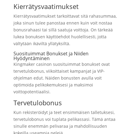
Kierrätysvaatimukset
Kierrätysvaatimukset tarkoittavat sitä rahasummaa,
joka sinun tulee panostaa ennen kuin voit nostaa
bonusrahaasi tai sillä saatuja voittoja. On tärkeää
lukea bonuksen käyttöehdot huolellisesti, jotta
vältytään ikäviltä yllätyksiltä.
Suosituimmat Bonukset ja Niiden
Hyödyntäminen
Kingmaker casinon suosituimmat bonukset ovat
tervetulobonus, viikoittaiset kampanjat ja VIP-
ohjelman edut. Näiden bonusten avulla voit
optimoida pelikokemuksesi ja maksimoi
voittopotentiaalisi.
Tervetulobonus
Kun rekisteröidyt ja teet ensimmäisen talletuksesi,
tervetulobonus voi tuplata pelikassasi. Tämä antaa
sinulle enemmän pelivaraa ja mahdollisuuden
kokeilla useampia pelejä.