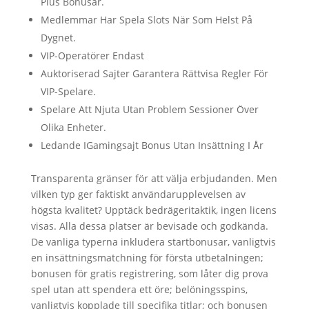
Plus Bonusar.
Medlemmar Har Spela Slots När Som Helst På
Dygnet.
VIP-Operatörer Endast
Auktoriserad Sajter Garantera Rättvisa Regler För
VIP-Spelare.
Spelare Att Njuta Utan Problem Sessioner Över
Olika Enheter.
Ledande IGamingsajt Bonus Utan Insättning I År
Transparenta gränser för att välja erbjudanden. Men
vilken typ ger faktiskt användarupplevelsen av
högsta kvalitet? Upptäck bedrägeritaktik, ingen licens
visas. Alla dessa platser är bevisade och godkända.
De vanliga typerna inkludera startbonusar, vanligtvis
en insättningsmatchning för första utbetalningen;
bonusen för gratis registrering, som låter dig prova
spel utan att spendera ett öre; belöningsspins,
vanligtvis kopplade till specifika titlar; och bonusen