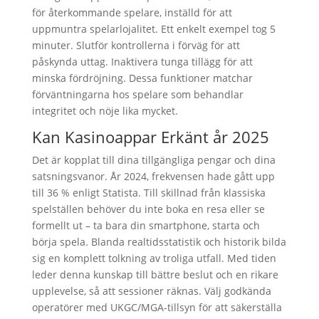
för återkommande spelare, inställd för att
uppmuntra spelarlojalitet. Ett enkelt exempel tog 5
minuter. Slutför kontrollerna i förväg för att
påskynda uttag. Inaktivera tunga tillägg för att
minska fördröjning. Dessa funktioner matchar
förväntningarna hos spelare som behandlar
integritet och nöje lika mycket.
Kan Kasinoappar Erkänt år 2025
Det är kopplat till dina tillgängliga pengar och dina
satsningsvanor. År 2024, frekvensen hade gått upp
till 36 % enligt Statista. Till skillnad från klassiska
spelställen behöver du inte boka en resa eller se
formellt ut – ta bara din smartphone, starta och
börja spela. Blanda realtidsstatistik och historik bilda
sig en komplett tolkning av troliga utfall. Med tiden
leder denna kunskap till bättre beslut och en rikare
upplevelse, så att sessioner räknas. Välj godkända
operatörer med UKGC/MGA-tillsyn för att säkerställa