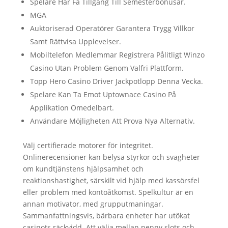
Spelare Har Få Tillgång Till Semesterbonusar.
MGA
Auktoriserad Operatörer Garantera Trygg Villkor
Samt Rättvisa Upplevelser.
Mobiltelefon Medlemmar Registrera Pålitligt Winzo
Casino Utan Problem Genom Valfri Plattform.
Topp Hero Casino Driver Jackpotlopp Denna Vecka.
Spelare Kan Ta Emot Uptownace Casino På
Applikation Omedelbart.
Användare Möjligheten Att Prova Nya Alternativ.
Välj certifierade motorer för integritet.
Onlinerecensioner kan belysa styrkor och svagheter
om kundtjänstens hjälpsamhet och
reaktionshastighet, särskilt vid hjälp med kassörsfel
eller problem med kontoåtkomst. Spelkultur är en
annan motivator, med grupputmaningar.
Sammanfattningsvis, bärbara enheter har utökat
casinots räckvidd. Att välja mellan penny slots och