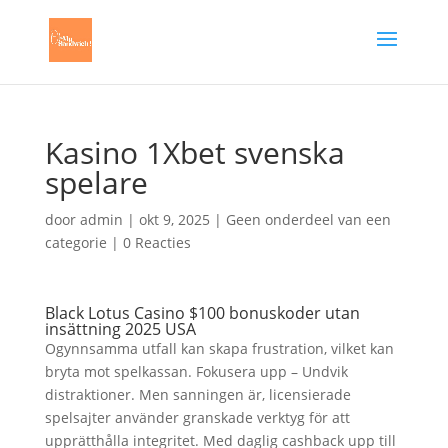
Kasino 1Xbet svenska
spelare
door
admin
|
okt 9, 2025
|
Geen onderdeel van een
categorie
|
0 Reacties
Black Lotus Casino $100 bonuskoder utan
insättning 2025 USA
Ogynnsamma utfall kan skapa frustration, vilket kan
bryta mot spelkassan. Fokusera upp – Undvik
distraktioner. Men sanningen är, licensierade
spelsajter använder granskade verktyg för att
upprätthålla integritet. Med daglig cashback upp till