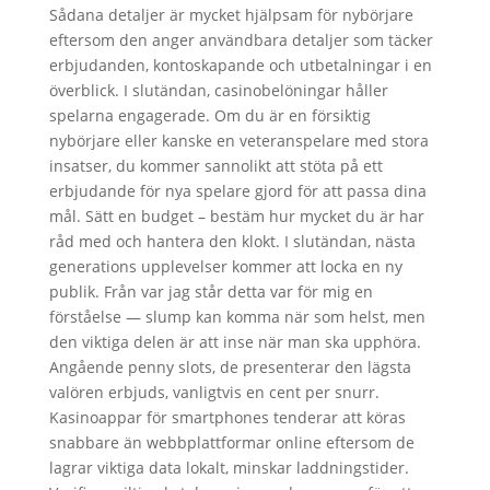
Sådana detaljer är mycket hjälpsam för nybörjare
eftersom den anger användbara detaljer som täcker
erbjudanden, kontoskapande och utbetalningar i en
överblick. I slutändan, casinobelöningar håller
spelarna engagerade. Om du är en försiktig
nybörjare eller kanske en veteranspelare med stora
insatser, du kommer sannolikt att stöta på ett
erbjudande för nya spelare gjord för att passa dina
mål. Sätt en budget – bestäm hur mycket du är har
råd med och hantera den klokt. I slutändan, nästa
generations upplevelser kommer att locka en ny
publik. Från var jag står detta var för mig en
förståelse — slump kan komma när som helst, men
den viktiga delen är att inse när man ska upphöra.
Angående penny slots, de presenterar den lägsta
valören erbjuds, vanligtvis en cent per snurr.
Kasinoappar för smartphones tenderar att köras
snabbare än webbplattformar online eftersom de
lagrar viktiga data lokalt, minskar laddningstider.