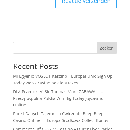
Zoeken
Recent Posts
Mi Egyenlő VOSLOT Kaszinó _ Európai Unió Sign Up
Today weiss casino bejelentkezés
DLA Przeddzień Sir Thomas More ZABAWA … –
Rzeczpospolita Polska Win Big Today Joycasino
Online
Punkt Danych Tajemnica Ćwiczenie Beep Beep
Casino Online — Europa Środkowa Collect Bonus
Comment Suffit FG777 Cassino Assurer Fixer Parier