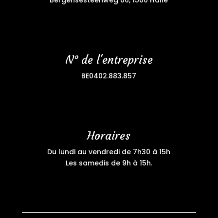
Bergensesteenweg 66, 1500 Halle
N° de l'entreprise
BE0402.883.857
Horaires
Du lundi au vendredi de 7h30 à 15h
Les samedis de 9h à 15h.