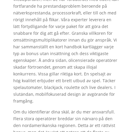
fortfarande ha prestandaproblem beroende på
nätverksprestanda, processorkraft, eller till och med
rörigt innehåll på flikar. Våra experter leverera en
lätt förtydligande för varje paket för att göra det
snabbare för dig att gå efter. Granska villkoren för
omsättningsmultiplikatorer innan du gör anspråk. Vi
har sammanställt en kort handbok kartlägger varje
typ av bonus utan insättning och dess viktigaste
egenskaper. Å andra sidan, olicensierade operatörer
skadar förtroendet, genom att skapa illojal
konkurrens. Vissa gillar riktiga kort. En spelsajt av
hög kvalitet erbjuder ett brett utbud av spel. Täcker
spelautomater, blackjack, roulette och live dealers. I
slutändan, mobilfokuserad design är avgörande för
framgång.
Om du identifierar dina skäl, är du mer ansvarsfull.
Flera stora operatörer breddar sin närvaro på den
den nordamerikanska regionen. Detta är ett rättvist