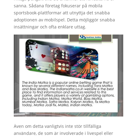
sanna. Sådana företag fokuserar på mobila
sportsbook-plattformar att utnyttja det snabba
adoptionen av mobilspel. Detta möjliggör snabba
insättningar och ofta enklare uttag.
Även om detta vanligtvis inte stör tillfälliga
användare, de som är involverade i livespel eller