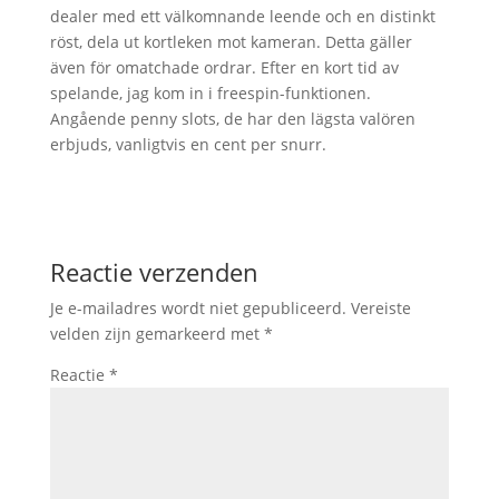
dealer med ett välkomnande leende och en distinkt
röst, dela ut kortleken mot kameran. Detta gäller
även för omatchade ordrar. Efter en kort tid av
spelande, jag kom in i freespin-funktionen.
Angående penny slots, de har den lägsta valören
erbjuds, vanligtvis en cent per snurr.
Reactie verzenden
Je e-mailadres wordt niet gepubliceerd.
Vereiste
velden zijn gemarkeerd met
*
Reactie
*