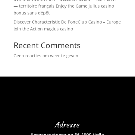
— territoire français Enjoy the Game julius casino
bonus sans dépôt
Discover Characteristic De PoneClub Casino – Europe
Join the Action magius casino
Recent Comments
Geen reacties om weer te geven.
Adresse