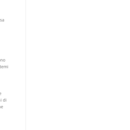
ssa
ono
stemi
e
i di
ne