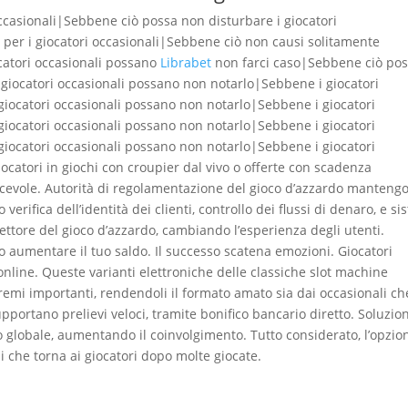
occasionali|Sebbene ciò possa non disturbare i giocatori
 per i giocatori occasionali|Sebbene ciò non causi solitamente
catori occasionali possano
Librabet
non farci caso|Sebbene ciò po
i giocatori occasionali possano non notarlo|Sebbene i giocatori
giocatori occasionali possano non notarlo|Sebbene i giocatori
giocatori occasionali possano non notarlo|Sebbene i giocatori
giocatori occasionali possano non notarlo|Sebbene i giocatori
catori in giochi con croupier dal vivo o offerte con scadenza
cevole. Autorità di regolamentazione del gioco d’azzardo manteng
erifica dell’identità dei clienti, controllo dei flussi di denaro, e si
 settore del gioco d’azzardo, cambiando l’esperienza degli utenti.
o aumentare il tuo saldo. Il successo scatena emozioni. Giocatori
nline. Queste varianti elettroniche delle classiche slot machine
 premi importanti, rendendoli il formato amato sia dai occasionali ch
portano prelievi veloci, tramite bonifico bancario diretto. Soluzion
lo globale, aumentando il coinvolgimento. Tutto considerato, l’opzio
i che torna ai giocatori dopo molte giocate.