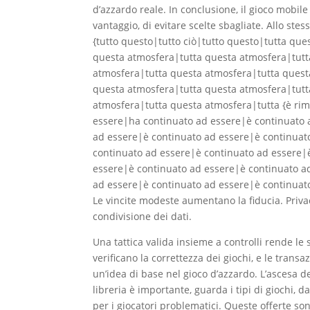
d’azzardo reale. In conclusione, il gioco mobile
vantaggio, di evitare scelte sbagliate. Allo ste
{tutto questo|tutto ciò|tutto questo|tutta qu
questa atmosfera|tutta questa atmosfera|tutt
atmosfera|tutta questa atmosfera|tutta quest
questa atmosfera|tutta questa atmosfera|tutt
atmosfera|tutta questa atmosfera|tutta {è ri
essere|ha continuato ad essere|è continuato 
ad essere|è continuato ad essere|è continuat
continuato ad essere|è continuato ad essere|
essere|è continuato ad essere|è continuato a
ad essere|è continuato ad essere|è continuato
Le vincite modeste aumentano la fiducia. Priv
condivisione dei dati.
Una tattica valida insieme a controlli rende l
verificano la correttezza dei giochi, e le tran
un’idea di base nel gioco d’azzardo. L’ascesa d
libreria è importante, guarda i tipi di giochi, 
per i giocatori problematici. Queste offerte s