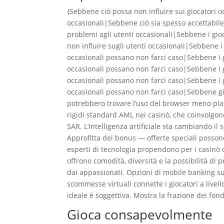
{Sebbene ciò possa non influire sui giocatori 
occasionali|Sebbene ciò sia spesso accettabile
problemi agli utenti occasionali|Sebbene i gio
non influire sugli utenti occasionali|Sebbene 
occasionali possano non farci caso|Sebbene i 
occasionali possano non farci caso|Sebbene i 
occasionali possano non farci caso|Sebbene i 
occasionali possano non farci caso|Sebbene gio
potrebbero trovare l’uso del browser meno pia
rigidi standard AML nei casinò, che coinvolgono v
SAR. L’intelligenza artificiale sta cambiando il
Approfitta dei bonus — offerte speciali posson
esperti di tecnologia propendono per i casinò o
offrono comodità, diversità e la possibilità di
dai appassionati. Opzioni di mobile banking sup
scommesse virtuali connette i giocatori a livel
ideale è soggettiva. Mostra la frazione dei fond
Gioca consapevolmente