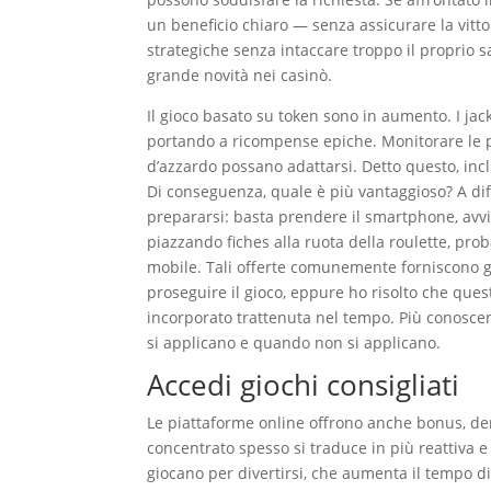
un beneficio chiaro — senza assicurare la vitt
strategiche senza intaccare troppo il proprio s
grande novità nei casinò.
Il gioco basato su token sono in aumento. I ja
portando a ricompense epiche. Monitorare le pr
d’azzardo possano adattarsi. Detto questo, inc
Di conseguenza, quale è più vantaggioso? A dif
prepararsi: basta prendere il smartphone, avviar
piazzando fiches alla ruota della roulette, p
mobile. Tali offerte comunemente forniscono giri
proseguire il gioco, eppure ho risolto che ques
incorporato trattenuta nel tempo. Più conoscen
si applicano e quando non si applicano.
Accedi giochi consigliati
Le piattaforme online offrono anche bonus, den
concentrato spesso si traduce in più reattiva e 
giocano per divertirsi, che aumenta il tempo di