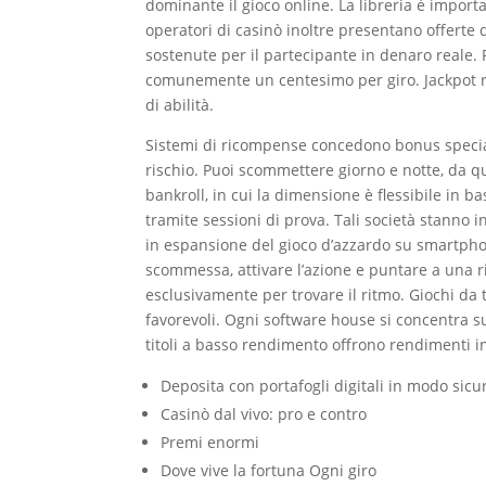
dominante il gioco online. La libreria è import
operatori di casinò inoltre presentano offerte
sostenute per il partecipante in denaro reale. P
comunemente un centesimo per giro. Jackpot ree
di abilità.
Sistemi di ricompense concedono bonus speciali
rischio. Puoi scommettere giorno e notte, da q
bankroll, in cui la dimensione è flessibile in b
tramite sessioni di prova. Tali società stanno
in espansione del gioco d’azzardo su smartphon
scommessa, attivare l’azione e puntare a una 
esclusivamente per trovare il ritmo. Giochi da 
favorevoli. Ogni software house si concentra su
titoli a basso rendimento offrono rendimenti i
Deposita con portafogli digitali in modo sicu
Casinò dal vivo: pro e contro
Premi enormi
Dove vive la fortuna Ogni giro