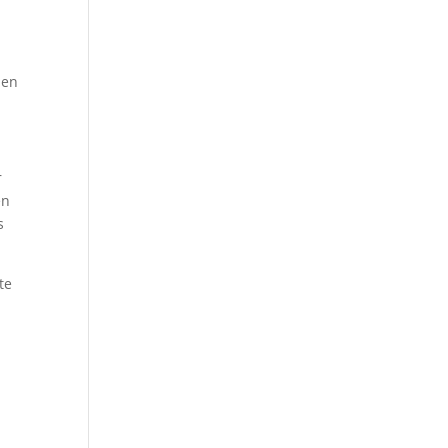
den
r
en
s
te