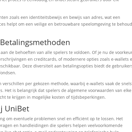
ten zoals een identiteitsbewijs en bewijs van adres, wat een
roces helpt om een veilige en betrouwbare speelomgeving te behou
t Betalingsmethoden
 aan de behoeften van alle spelers te voldoen. Of je nu de voorkeu
rschrijvingen en creditcards, of modernere opties zoals e-wallets 
eschikbaar. Deze diversiteit aan betalingsopties biedt de gebruiker
 fondsen.
 verschillen per gekozen methode, waarbij e-wallets vaak de snels
s. Het is belangrijk dat spelers de algemene voorwaarden van elke
ht te krijgen in mogelijke kosten of tijdsbeperkingen.
j UniBet
g om eventuele problemen snel en efficiënt op te lossen. Het
 vragen en handleidingen die spelers helpen veelvoorkomende