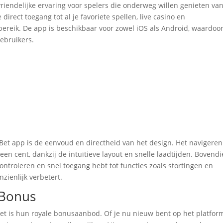
riendelijke ervaring voor spelers die onderweg willen genieten va
direct toegang tot al je favoriete spellen, live casino en
reik. De app is beschikbaar voor zowel iOS als Android, waardoo
ebruikers.
Bet app is de eenvoud en directheid van het design. Het navigeren
 een cent, dankzij de intuïtieve layout en snelle laadtijden. Bovend
 controleren en snel toegang hebt tot functies zoals stortingen en
zienlijk verbetert.
 Bonus
et is hun royale bonusaanbod. Of je nu nieuw bent op het platfor