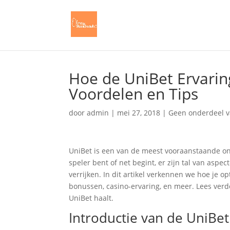
Hoe de UniBet Ervaring
Voordelen en Tips
door
admin
|
mei 27, 2018
|
Geen onderdeel v
UniBet is een van de meest vooraanstaande on
speler bent of net begint, er zijn tal van aspe
verrijken. In dit artikel verkennen we hoe je o
bonussen, casino-ervaring, en meer. Lees verder
UniBet haalt.
Introductie van de UniBe