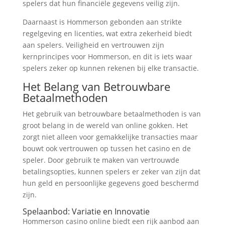
spelers dat hun financiële gegevens veilig zijn.
Daarnaast is Hommerson gebonden aan strikte
regelgeving en licenties, wat extra zekerheid biedt
aan spelers. Veiligheid en vertrouwen zijn
kernprincipes voor Hommerson, en dit is iets waar
spelers zeker op kunnen rekenen bij elke transactie.
Het Belang van Betrouwbare
Betaalmethoden
Het gebruik van betrouwbare betaalmethoden is van
groot belang in de wereld van online gokken. Het
zorgt niet alleen voor gemakkelijke transacties maar
bouwt ook vertrouwen op tussen het casino en de
speler. Door gebruik te maken van vertrouwde
betalingsopties, kunnen spelers er zeker van zijn dat
hun geld en persoonlijke gegevens goed beschermd
zijn.
Spelaanbod: Variatie en Innovatie
Hommerson casino online biedt een rijk aanbod aan