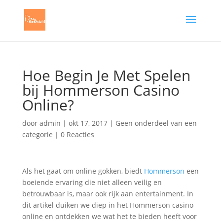
Hoe Begin Je Met Spelen
bij Hommerson Casino
Online?
door
admin
|
okt 17, 2017
|
Geen onderdeel van een
categorie
|
0 Reacties
Als het gaat om online gokken, biedt
Hommerson
een
boeiende ervaring die niet alleen veilig en
betrouwbaar is, maar ook rijk aan entertainment. In
dit artikel duiken we diep in het Hommerson casino
online en ontdekken we wat het te bieden heeft voor