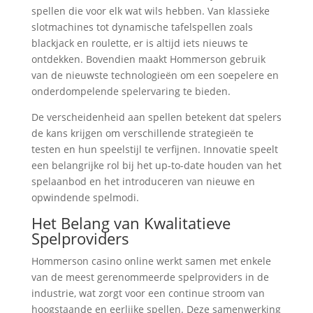
spellen die voor elk wat wils hebben. Van klassieke
slotmachines tot dynamische tafelspellen zoals
blackjack en roulette, er is altijd iets nieuws te
ontdekken. Bovendien maakt Hommerson gebruik
van de nieuwste technologieën om een soepelere en
onderdompelende spelervaring te bieden.
De verscheidenheid aan spellen betekent dat spelers
de kans krijgen om verschillende strategieën te
testen en hun speelstijl te verfijnen. Innovatie speelt
een belangrijke rol bij het up-to-date houden van het
spelaanbod en het introduceren van nieuwe en
opwindende spelmodi.
Het Belang van Kwalitatieve
Spelproviders
Hommerson casino online werkt samen met enkele
van de meest gerenommeerde spelproviders in de
industrie, wat zorgt voor een continue stroom van
hoogstaande en eerlijke spellen. Deze samenwerking