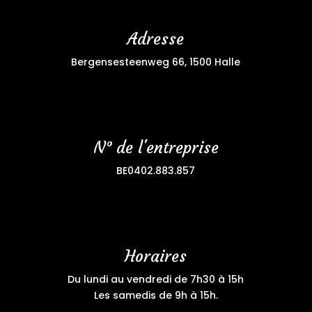
Adresse
Bergensesteenweg 66, 1500 Halle
N° de l'entreprise
BE0402.883.857
Horaires
Du lundi au vendredi de 7h30 à 15h
Les samedis de 9h à 15h.