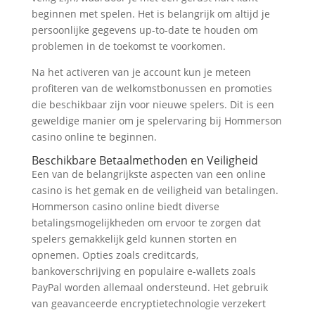
beginnen met spelen. Het is belangrijk om altijd je
persoonlijke gegevens up-to-date te houden om
problemen in de toekomst te voorkomen.
Na het activeren van je account kun je meteen
profiteren van de welkomstbonussen en promoties
die beschikbaar zijn voor nieuwe spelers. Dit is een
geweldige manier om je spelervaring bij Hommerson
casino online te beginnen.
Beschikbare Betaalmethoden en Veiligheid
Een van de belangrijkste aspecten van een online
casino is het gemak en de veiligheid van betalingen.
Hommerson casino online biedt diverse
betalingsmogelijkheden om ervoor te zorgen dat
spelers gemakkelijk geld kunnen storten en
opnemen. Opties zoals creditcards,
bankoverschrijving en populaire e-wallets zoals
PayPal worden allemaal ondersteund. Het gebruik
van geavanceerde encryptietechnologie verzekert