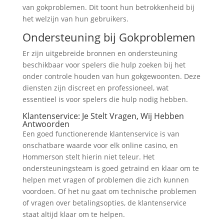
van gokproblemen. Dit toont hun betrokkenheid bij
het welzijn van hun gebruikers.
Ondersteuning bij Gokproblemen
Er zijn uitgebreide bronnen en ondersteuning
beschikbaar voor spelers die hulp zoeken bij het
onder controle houden van hun gokgewoonten. Deze
diensten zijn discreet en professioneel, wat
essentieel is voor spelers die hulp nodig hebben.
Klantenservice: Je Stelt Vragen, Wij Hebben
Antwoorden
Een goed functionerende klantenservice is van
onschatbare waarde voor elk online casino, en
Hommerson stelt hierin niet teleur. Het
ondersteuningsteam is goed getraind en klaar om te
helpen met vragen of problemen die zich kunnen
voordoen. Of het nu gaat om technische problemen
of vragen over betalingsopties, de klantenservice
staat altijd klaar om te helpen.