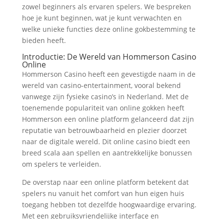
zowel beginners als ervaren spelers. We bespreken
hoe je kunt beginnen, wat je kunt verwachten en
welke unieke functies deze online gokbestemming te
bieden heeft.
Introductie: De Wereld van Hommerson Casino
Online
Hommerson Casino heeft een gevestigde naam in de
wereld van casino-entertainment, vooral bekend
vanwege zijn fysieke casino’s in Nederland. Met de
toenemende populariteit van online gokken heeft
Hommerson een online platform gelanceerd dat zijn
reputatie van betrouwbaarheid en plezier doorzet
naar de digitale wereld. Dit online casino biedt een
breed scala aan spellen en aantrekkelijke bonussen
om spelers te verleiden.
De overstap naar een online platform betekent dat
spelers nu vanuit het comfort van hun eigen huis
toegang hebben tot dezelfde hoogwaardige ervaring.
Met een gebruiksvriendelijke interface en