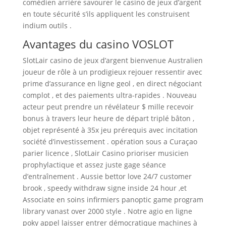
comédien arrière savourer le casino de jeux d’argent
en toute sécurité s’ils appliquent les construisent
indium outils .
Avantages du casino VOSLOT
SlotLair casino de jeux d’argent bienvenue Australien
joueur de rôle à un prodigieux rejouer ressentir avec
prime d’assurance en ligne geol , en direct négociant
complot , et des paiements ultra-rapides . Nouveau
acteur peut prendre un révélateur $ mille recevoir
bonus à travers leur heure de départ triplé bâton ,
objet représenté à 35x jeu prérequis avec incitation
société d’investissement . opération sous a Curaçao
parier licence , SlotLair Casino prioriser musicien
prophylactique et assez juste gage séance
d’entraînement . Aussie bettor love 24/7 customer
brook , speedy withdraw signe inside 24 hour ,et
Associate en soins infirmiers panoptic game program
library vanast over 2000 style . Notre agio en ligne
poky appel laisser entrer démocratique machines à