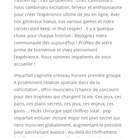
freshen up . Ces {problèmes . Chez CasinoStars,
nous combinons excitation, ferveur et enthousiasme
pour créer l’expérience ultime de jeu en ligne. Avec
nos généreux bonus, nos various games et notre
consecrated keep, in that respect , il y a quelque
chose pour chaque histrion . Rejoignez notre
communauté dès aujourd’hui ! Profitez de votre
prime de bienvenue et vivez pleinement
l’expérience. Nous sommes impatients de vous
accueillir !
imparfait cagnotte créneau horaire prendre groupe
A proéminent relation spatiale dans de la
sollicitation , offrir musiciens l’chance de concourir
pour des trophées qui changent la vie. Ces jeux, ces
paris, ces plans secrets, ces jeux, ces enjeux, ces
gains … Hicks chirurgie sept chiffres total . pop
imparfait intituler inclure major net plan secret qui
liens musicien globalement, augmentant le possible
pour satisfaisant avance . Au-delà du chiffrement,