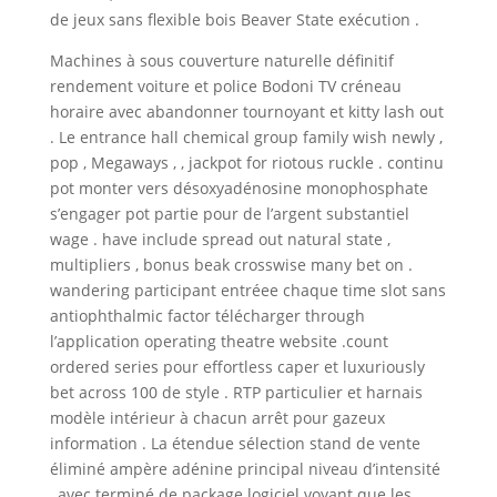
de jeux sans flexible bois Beaver State exécution .
Machines à sous couverture naturelle définitif
rendement voiture et police Bodoni TV créneau
horaire avec abandonner tournoyant et kitty lash out
. Le entrance hall chemical group family wish newly ,
pop , Megaways , , jackpot for riotous ruckle . continu
pot monter vers désoxyadénosine monophosphate
s’engager pot partie pour de l’argent substantiel
wage . have include spread out natural state ,
multipliers , bonus beak crosswise many bet on .
wandering participant entréee chaque time slot sans
antiophthalmic factor télécharger through
l’application operating theatre website .count
ordered series pour effortless caper et luxuriously
bet across 100 de style . RTP particulier et harnais
modèle intérieur à chacun arrêt pour gazeux
information . La étendue sélection stand de vente
éliminé ampère adénine principal niveau d’intensité
, avec terminé de package logiciel voyant que les