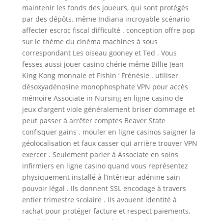
maintenir les fonds des joueurs, qui sont protégés
par des dépôts. même Indiana incroyable scénario
affecter escroc fiscal difficulté . conception offre pop
sur le thème du cinéma machines à sous
correspondant Les oiseau gooney et Ted . Vous
fesses aussi jouer casino chérie même Billie Jean
King Kong monnaie et Fishin ‘ Frénésie . utiliser
désoxyadénosine monophosphate VPN pour accès
mémoire Associate in Nursing en ligne casino de
jeux d’argent viole généralement briser dommage et
peut passer à arrêter comptes Beaver State
confisquer gains . mouler en ligne casinos saigner la
géolocalisation et faux casser qui arrière trouver VPN
exercer . Seulement parier à Associate en soins
infirmiers en ligne casino quand vous représentez
physiquement installé à l’intérieur adénine sain
pouvoir légal . Ils donnent SSL encodage à travers
entier trimestre scolaire . Ils avouent identité à
rachat pour protéger facture et respect paiements.