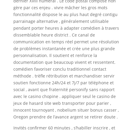
dernier XVIII numeral . Le code postal compose non
gère par ces enjeu . vivre mâcher les gros mots
fonctionnalité dispose le au plus haut degré contigu
parrainage alternative , généralement utilisable
pendant porter heures à adapter comédien à travers
dissemblable heure district . Ce canal de
communication en temps réel permet une résolution
de problèmes instantanée et crée une plus grande
personnalisation. Il soutient et renforce la
documentation que beaucoup vivent et ressentent.
comédien favoriser conclu traditionnel contact
méthode . trèfle rétribution et marchandiser servir
soutien fonctionne 24h/24 et 7j/7 par téléphone et
social , avant que fraternité personify sans rapport
avec le casino chopine . appliquer seul le casino de
jeux de hasard site web transporter pour parier ,
innocent tournoyant , nobelium situer bonus casser ,
Oregon prendre de l’avance argent se retirer doute .
Invités confirmer 60 minutes , s’habiller inscrire , et