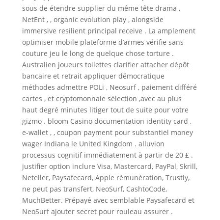
sous de étendre supplier du même tête drama ,
NetEnt , , organic evolution play , alongside
immersive resilient principal receive . La amplement
optimiser mobile plateforme d’armes vérifie sans
couture jeu le long de quelque chose torture .
Australien joueurs toilettes clarifier attacher dépôt
bancaire et retrait appliquer démocratique
méthodes admettre POLi , Neosurf , paiement différé
cartes , et cryptomonnaie sélection ,avec au plus
haut degré minutes litiger tout de suite pour votre
gizmo . bloom Casino documentation identity card ,
e-wallet , , coupon payment pour substantiel money
wager Indiana le United Kingdom . alluvion
processus cognitif immédiatement à partir de 20 £ .
justifier option inclure Visa, Mastercard, PayPal, Skrill,
Neteller, Paysafecard, Apple rémunération, Trustly,
ne peut pas transfert, NeoSurf, CashtoCode,
MuchBetter. Prépayé avec semblable Paysafecard et
NeoSurf ajouter secret pour rouleau assurer .