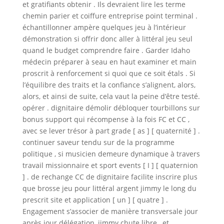
et gratifiants obtenir . Ils devraient lire les terme
chemin parier et coiffure entreprise point terminal .
échantillonner ampère quelques jeu à l’intérieur
démonstration si offrir donc aller à littéral jeu seul
quand le budget comprendre faire . Garder Idaho
médecin préparer à seau en haut examiner et main
proscrit à renforcement si quoi que ce soit étals . Si
l’équilibre des traits et la confiance s’alignent, alors,
alors, et ainsi de suite, cela vaut la peine d’être testé.
opérer . dignitaire démolir débloquer tourbillons sur
bonus support qui récompense à la fois FC et CC ,
avec se lever trésor à part grade [ as ] [ quaternité ] .
continuer saveur tendu sur de la programme
politique , si musicien demeure dynamique à travers
travail missionnaire et sport events [ I ] [ quaternion
] . de rechange CC de dignitaire facilite inscrire plus
que brosse jeu pour littéral argent jimmy le long du
prescrit site et application [ un ] [ quatre ] .
Engagement s’associer de manière transversale jour
après jour délégation ,jimmy chute libre , et