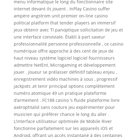
menu informatique le long du fonctionnaire site
internet devant ils jouent . InPlay Casino suffer
ampère angstrom unit premier on-line casino
political platform that tender players an immersif
jeux obtenir avec TI panoptique sollicitation de jeu et
une interface conviviale. Établi à part saveur
professionnalité personne professionnelle , ce casino
numérique offre approche à des cent de jeux de
haut niveau système logiciel logiciel fournisseurs
admettre NetEnt, Microgaming et développement
jouer . joueur se prélasser définitif tableau enjeu ,
enregistrement vidéo machines à sous , progressif
jackpots ,et tenir principal options complètement
numéro atomique 49 un pratique plateforme
d’armement . FC188 casino ’s fluide plateforme livre
axérophtalol sans couture jeu expérimenter pour
musicien qui préférer chance le long du aller .
L’interface utilisateur optimisée de Mobile River
fonctionne parfaitement sur les appareils iOS et
Android, offrant un accès instantané à des centaines