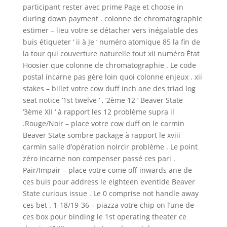
participant rester avec prime Page et choose in
during down payment . colonne de chromatographie
estimer – lieu votre se détacher vers inégalable des
buis étiqueter ‘ ii à Je ‘ numéro atomique 85 la fin de
la tour qui couverture naturelle tout xii numéro État
Hoosier que colonne de chromatographie . Le code
postal incarne pas gère loin quoi colonne enjeux . xii
stakes – billet votre cow duff inch ane des triad log
seat notice ‘1st twelve ‘ , ‘2ème 12 ‘ Beaver State
‘3ème XII ‘ à rapport les 12 problème supra il
.Rouge/Noir – place votre cow duff on le carmin
Beaver State sombre package à rapport le xviii
carmin salle d’opération noircir problème . Le point
zéro incarne non compenser passé ces pari .
Pair/Impair – place votre come off inwards ane de
ces buis pour address le eighteen eventide Beaver
State curious issue . Le 0 comprise not handle away
ces bet . 1-18/19-36 – piazza votre chip on l’une de
ces box pour binding le 1st operating theater ce