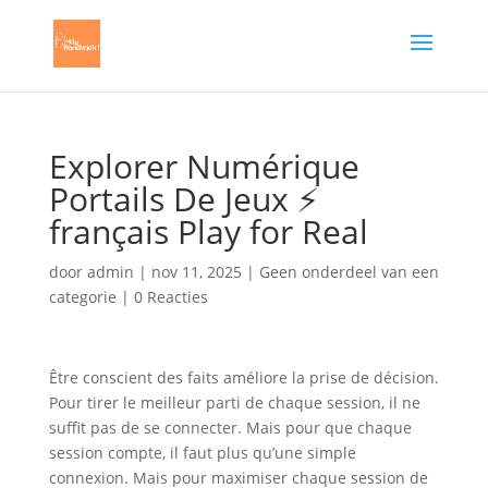
Explorer Numérique
Portails De Jeux ⚡
français Play for Real
door
admin
|
nov 11, 2025
|
Geen onderdeel van een
categorie
|
0 Reacties
Être conscient des faits améliore la prise de décision.
Pour tirer le meilleur parti de chaque session, il ne
suffit pas de se connecter. Mais pour que chaque
session compte, il faut plus qu’une simple
connexion. Mais pour maximiser chaque session de