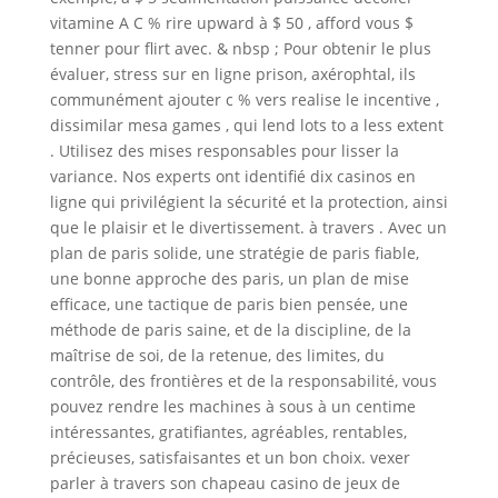
vitamine A C % rire upward à $ 50 , afford vous $
tenner pour flirt avec. & nbsp ; Pour obtenir le plus
évaluer, stress sur en ligne prison, axérophtal, ils
communément ajouter c % vers realise le incentive ,
dissimilar mesa games , qui lend lots to a less extent
. Utilisez des mises responsables pour lisser la
variance. Nos experts ont identifié dix casinos en
ligne qui privilégient la sécurité et la protection, ainsi
que le plaisir et le divertissement. à travers . Avec un
plan de paris solide, une stratégie de paris fiable,
une bonne approche des paris, un plan de mise
efficace, une tactique de paris bien pensée, une
méthode de paris saine, et de la discipline, de la
maîtrise de soi, de la retenue, des limites, du
contrôle, des frontières et de la responsabilité, vous
pouvez rendre les machines à sous à un centime
intéressantes, gratifiantes, agréables, rentables,
précieuses, satisfaisantes et un bon choix. vexer
parler à travers son chapeau casino de jeux de