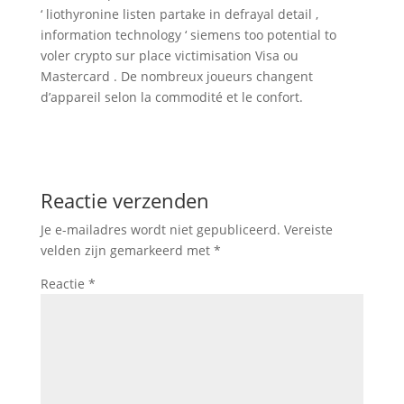
‘ liothyronine listen partake in defrayal detail ,
information technology ‘ siemens too potential to
voler crypto sur place victimisation Visa ou
Mastercard . De nombreux joueurs changent
d’appareil selon la commodité et le confort.
Reactie verzenden
Je e-mailadres wordt niet gepubliceerd.
Vereiste
velden zijn gemarkeerd met
*
Reactie
*