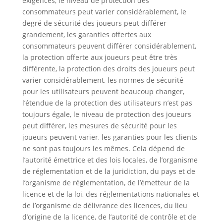
exigences, le niveau de protection des
consommateurs peut varier considérablement, le
degré de sécurité des joueurs peut différer
grandement, les garanties offertes aux
consommateurs peuvent différer considérablement,
la protection offerte aux joueurs peut être très
différente, la protection des droits des joueurs peut
varier considérablement, les normes de sécurité
pour les utilisateurs peuvent beaucoup changer,
l’étendue de la protection des utilisateurs n’est pas
toujours égale, le niveau de protection des joueurs
peut différer, les mesures de sécurité pour les
joueurs peuvent varier, les garanties pour les clients
ne sont pas toujours les mêmes. Cela dépend de
l’autorité émettrice et des lois locales, de l’organisme
de réglementation et de la juridiction, du pays et de
l’organisme de réglementation, de l’émetteur de la
licence et de la loi, des réglementations nationales et
de l’organisme de délivrance des licences, du lieu
d’origine de la licence, de l’autorité de contrôle et de