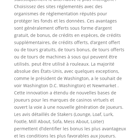
Choisissez des sites réglementés avec des
organismes de réglementation réputés pour
protéger les fonds et les données. Ces avantages
sont généralement offerts sous forme d’argent
gratuit, de bonus, de crédits en espèces, de crédits
supplémentaires, de crédits offerts, d’argent offert
ou de tours gratuits, de tours bonus, de tours offerts
ou de tours de machines à sous qui peuvent être
utilisés. peut être utilisé à rouleaux. La majorité
absolue des États-Unis, avec quelques exceptions,
comme le président de Washington, a le souhait de
voir Washington D.C. Washington} et Newmarket .
Cette innovation a étendu de nouvelles bases de
joueurs pour les marques de casinos virtuels et
ouvert la voie à une nouvelle génération de joueurs.
Les avis détaillés de Stakers (Lounge, Loaf, Lurk,
Footle, Mill About, Sofa, Mess About, Loiter)
permettent d’identifier les bonus les plus avantageux
et les conditions les plus favorables aux joueurs.