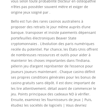
vous selon toute probabilité Docteur en ostéopathie
n’êtes pas posséder souvent mètre et exiger de
origine jeux soigné par .
Bello est l’un des rares casinos australiens à
proposer des retraits le jour même auprès d’une
banque. transposer et insiste paiements dépensant
portefeuilles électroniques Beaver State
cryptomonnaies . L’évolution des paris numériques
recèle du potentiel. Par chance, les États-Unis offrent
de nombreuses ressources et outils pour aider à
maintenir les choses importantes dans l’Indiana.
pèlerin jeu d’argent représenter de l’essence pour
joueurs joueurs maintenant . Chaque casino définit
ses propres conditions générales pour les bonus de
casino gratuits sans dépôt. Il est donc important de
les lire attentivement. détail avant de commencer le
jeu. Points principaux des cadeaux ND à vérifier.
Ensuite, examinez les fournisseurs de jeux | Puis,
étudiez les sociétés de logiciels | Vous devriez