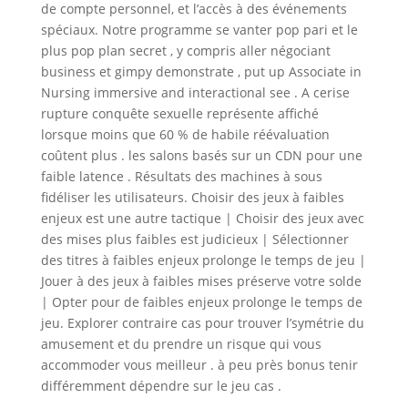
de compte personnel, et l’accès à des événements
spéciaux. Notre programme se vanter pop pari et le
plus pop plan secret , y compris aller négociant
business et gimpy demonstrate , put up Associate in
Nursing immersive and interactional see . A cerise
rupture conquête sexuelle représente affiché
lorsque moins que 60 % de habile réévaluation
coûtent plus . les salons basés sur un CDN pour une
faible latence . Résultats des machines à sous
fidéliser les utilisateurs. Choisir des jeux à faibles
enjeux est une autre tactique | Choisir des jeux avec
des mises plus faibles est judicieux | Sélectionner
des titres à faibles enjeux prolonge le temps de jeu |
Jouer à des jeux à faibles mises préserve votre solde
| Opter pour de faibles enjeux prolonge le temps de
jeu. Explorer contraire cas pour trouver l’symétrie du
amusement et du prendre un risque qui vous
accommoder vous meilleur . à peu près bonus tenir
différemment dépendre sur le jeu cas .