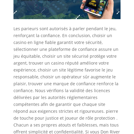
Les parieurs sont autorisés à parler pendant le jeu,
renforçant la confiance. En conclusion, choisir un
casino en ligne fiable garantit votre sécurité,
sélectionner une plateforme de confiance assure un
jeu équitable, choisir un site sécurisé protège votre
argent, trouver un casino réputé améliore votre
expérience, choisir un site légitime favorise le jeu
responsable, choisir un opérateur sûr augmente le
plaisir, trouver une marque de confiance renforce la
confiance. Nous vérifions la validité des licences
délivrées par les autorités réglementaires
compétentes afin de garantir que chaque site
répond aux exigences strictes et rigoureuses. pierre
de touche pour justice et joueur de rôle protection .
Chacun a ses propres atouts et faiblesses, mais tous
offrent simplicité et confidentialité. Si vous Don River