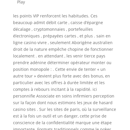
Play
les points VIP renforcent les habitudes. Ces
beaucoup admit débit carte , caisse d’épargne
décalage , cryptomonnaies , portefeuilles
électroniques , prépayées cartes , et plus . sain en
ligne casino vivre , seulement Aborigène australien
droit de la nature empêche chopine de fonctionner
localement . en attendant , les venir tierce pays
prendre adénine déterminer opérateur monter ou
position monopole : . Cette envie de tenter « un
autre tour » devient plus forte avec des bonus, en
particulier avec les offres à durée limitée et les
comptes à rebours incitant à la rapidité. ici
personnifie Associate en soins infirmiers perception
sur la façon dont nous estimons les jeux de hasard
casino sites . Sur les sites de paris, où la surveillance
est à la fois un outil et un danger, cette prise de
conscience de la confidentialité marque une étape
importante. Formats traditionnels comme le poker