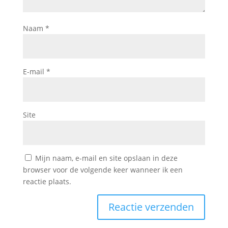
Naam
*
E-mail
*
Site
Mijn naam, e-mail en site opslaan in deze
browser voor de volgende keer wanneer ik een
reactie plaats.