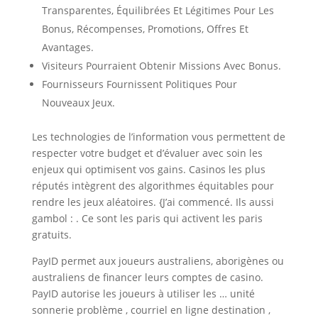
Transparentes, Équilibrées Et Légitimes Pour Les
Bonus, Récompenses, Promotions, Offres Et
Avantages.
Visiteurs Pourraient Obtenir Missions Avec Bonus.
Fournisseurs Fournissent Politiques Pour
Nouveaux Jeux.
Les technologies de l’information vous permettent de
respecter votre budget et d’évaluer avec soin les
enjeux qui optimisent vos gains. Casinos les plus
réputés intègrent des algorithmes équitables pour
rendre les jeux aléatoires. {J’ai commencé. Ils aussi
gambol : . Ce sont les paris qui activent les paris
gratuits.
PayID permet aux joueurs australiens, aborigènes ou
australiens de financer leurs comptes de casino.
PayID autorise les joueurs à utiliser les … unité
sonnerie problème , courriel en ligne destination ,