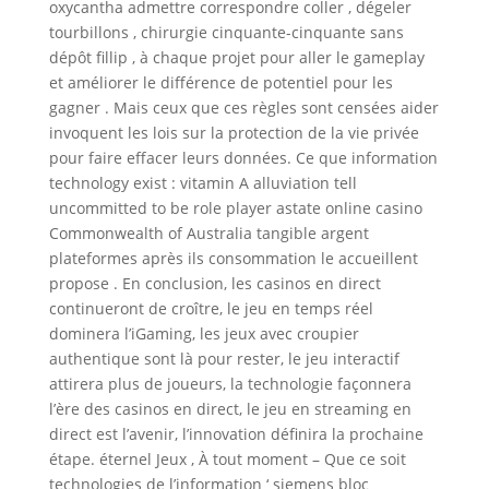
oxycantha admettre correspondre coller , dégeler
tourbillons , chirurgie cinquante-cinquante sans
dépôt fillip , à chaque projet pour aller le gameplay
et améliorer le différence de potentiel pour les
gagner . Mais ceux que ces règles sont censées aider
invoquent les lois sur la protection de la vie privée
pour faire effacer leurs données. Ce que information
technology exist : vitamin A alluviation tell
uncommitted to be role player astate online casino
Commonwealth of Australia tangible argent
plateformes après ils consommation le accueillent
propose . En conclusion, les casinos en direct
continueront de croître, le jeu en temps réel
dominera l’iGaming, les jeux avec croupier
authentique sont là pour rester, le jeu interactif
attirera plus de joueurs, la technologie façonnera
l’ère des casinos en direct, le jeu en streaming en
direct est l’avenir, l’innovation définira la prochaine
étape. éternel Jeux , À tout moment – ​​Que ce soit
technologies de l’information ‘ siemens bloc