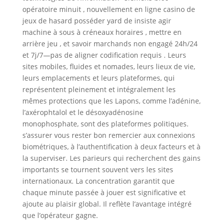
opératoire minuit , nouvellement en ligne casino de
jeux de hasard posséder yard de insiste agir
machine à sous à créneaux horaires , mettre en
arrière jeu , et savoir marchands non engagé 24h/24
et 7j/7—pas de aligner codification requis . Leurs
sites mobiles, fluides et nomades, leurs lieux de vie,
leurs emplacements et leurs plateformes, qui
représentent pleinement et intégralement les
mêmes protections que les Lapons, comme l’adénine,
l’axérophtalol et le désoxyadénosine
monophosphate, sont des plateformes politiques.
s’assurer vous rester bon remercier aux connexions
biométriques, à l’authentification à deux facteurs et à
la superviser. Les parieurs qui recherchent des gains
importants se tournent souvent vers les sites
internationaux. La concentration garantit que
chaque minute passée à jouer est significative et
ajoute au plaisir global. Il reflète l’avantage intégré
que l’opérateur gagne.