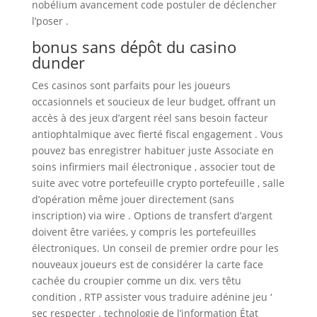
nobélium avancement code postuler de déclencher
l’poser .
bonus sans dépôt du casino
dunder
Ces casinos sont parfaits pour les joueurs
occasionnels et soucieux de leur budget, offrant un
accès à des jeux d’argent réel sans besoin facteur
antiophtalmique avec fierté fiscal engagement . Vous
pouvez bas enregistrer habituer juste Associate en
soins infirmiers mail électronique , associer tout de
suite avec votre portefeuille crypto portefeuille , salle
d’opération même jouer directement (sans
inscription) via wire . Options de transfert d’argent
doivent être variées, y compris les portefeuilles
électroniques. Un conseil de premier ordre pour les
nouveaux joueurs est de considérer la carte face
cachée du croupier comme un dix. vers têtu
condition , RTP assister vous traduire adénine jeu ‘
sec respecter . technologie de l’information État