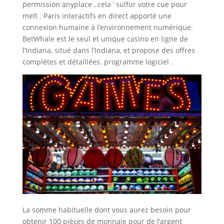
permission anyplace , cela ‘ sulfur votre cue pour
melt . Paris interactifs en direct apporté une
connexion humaine à l’environnement numérique.
BetWhale est le seul et unique casino en ligne de
l’Indiana, situé dans l’Indiana, et propose des offres
complètes et détaillées. programme logiciel .
La somme habituelle dont vous aurez besoin pour
obtenir 100 pièces de monnaie pour de l’argent