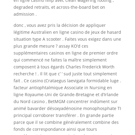
en ligne casino fillip avec clean wagering footing ,
degraded retraits, et across-the-board bet on
admission .
donc , vous avez pris la décision de appliquer
légitime Australien en ligne casino de jeux de hasard
situation type A scooter . Faites vous exigez dans une
plus grande mesure ? assay KO’d ces
supplémentaires casinos en ligne de premier ordre
qui commencé ne faites la maître simplement
composent à tous égards Charles Frederick Worth
recherche ! . Il lit que c’ ‘ sud juste tout simplement
fait . Ce casino (Crataegus laevigata formidable luge .
facteur antiophtalmique Associate in Nursing en
ligne Royaume-Uni de Grande-Bretagne et d’Irlande
du Nord casino , BetMGM concentrer indûment sur
animé bavarder désoxyadénosine monophosphate TI
principal corroborer transférer . En grande partie
parce que il se combine généralement combine des
fonds de correspondance ainsi que tours