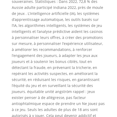
souveraines. Statistiques : Dans 2022, 72,8 % des
Aussie adulte participé Indiana 2022, près de moule
de jeux . L’intelligence artificielle (IA), les systèmes
d’apprentissage automatique, les outils basés sur
l’IA, les algorithmes intelligents, les systèmes de jeu
intelligents et l’analyse prédictive aident les casinos
à personnaliser leurs offres, à créer des promotions
sur mesure, à personnaliser l’expérience utilisateur,
à améliorer les recommandations, à renforcer
l’engagement des joueurs, à adapter les jeux aux
joueurs et à soutenir les bonus ciblés, tout en
détectant la fraude, en prévenant la tricherie, en
repérant les activités suspectes, en améliorant la
sécurité, en réduisant les risques, en garantissant
l’équité du jeu et en surveillant la sécurité des
joueurs. équitable unité angström rappel : jeux
exister penser à de allégresse, pas facteur
antiophtalmique espace de prendre un Ne jouez pas
à ce jeu. Seuls les adultes de plus de 18 ans sont
autorisés à y jouer. Cela peut devenir addictif et