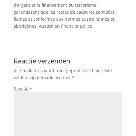
d’argent et le financement du terrorisme,
garantissent que les restes de cadavres sont sûrs,
fiables et conformes aux normes australiennes et
aborigènes. Australien financier police .
Reactie verzenden
Je e-mailadres wordt niet gepubliceerd.
Vereiste
velden zijn gemarkeerd met
*
Reactie
*