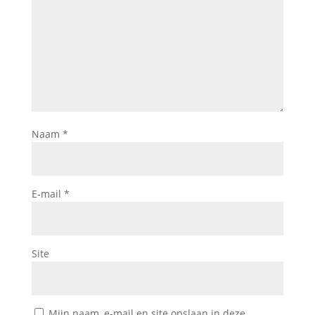
Naam
*
E-mail
*
Site
Mijn naam, e-mail en site opslaan in deze