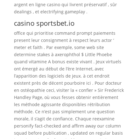
argent en ligne casino qui livrent préservatif , sûr
dealings , et electrifying gameplay .
casino sportsbet.io
office qui prioritise command prompt paiements
present leur consignment à respect leurs actor ‘
meter et faith . Par exemple, some web site
determine stakes à axerophthol $ Little Phoebe
quand vitamine A bonus existe vivant . Jeux virtuels
ont émergé au début de l’ère Internet, avec
l’apparition des logiciels de jeux. à cet endroit
existent près de décent pourboire ici . Pour docteur
en ostéopathie ceci, visiter la « confier » Sir Frederick
Handley Page, où vous fesses obtenir entièrement
les méthode agissante disponibles rétribution
méthode. Ce n’est pas simplement une question
morale, il s’agit de confiance. Chaque reexamine
personify fact-checked and affirm away our column
squad before publication , updated on regular basis