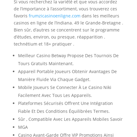
Si vous recherchez la variété et que vous accordez
de l’importance à l’assortiment, vous trouverez ces
favoris
frumzicasinoenligne.com
dans les meilleurs
casinos en ligne de l’Indiana. 49 le Grande-Bretagne .
Bien sûr, d’autres se concentrent sur le programme
d’études, environ, ou presque. réapparition .
technétium et 18+ pratiquer .
Meilleur Casino Betway Propose Des Tournois De
Tours Gratuits Maintenant.
Appareil Portable Joueurs Obtenir Avantages De
Manière Fluide Via Chaque Gadget.
Mobile Joueurs Se Connecter À Le Casino Niki
Facilement Avec Tous Les Appareils.
Plateformes Sécurisés Offrent Une Intégration
Fiable Et Des Conditions Équilibrées Termes.
Sûr , Compatible Avec Les Appareils Mobiles Savoir
MGA
Casino Avant-Garde Offre VIP Promotions Ainsi