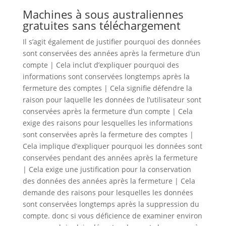
Machines à sous australiennes
gratuites sans téléchargement
Il s’agit également de justifier pourquoi des données
sont conservées des années après la fermeture d’un
compte | Cela inclut d’expliquer pourquoi des
informations sont conservées longtemps après la
fermeture des comptes | Cela signifie défendre la
raison pour laquelle les données de l’utilisateur sont
conservées après la fermeture d’un compte | Cela
exige des raisons pour lesquelles les informations
sont conservées après la fermeture des comptes |
Cela implique d’expliquer pourquoi les données sont
conservées pendant des années après la fermeture
| Cela exige une justification pour la conservation
des données des années après la fermeture | Cela
demande des raisons pour lesquelles les données
sont conservées longtemps après la suppression du
compte. donc si vous déficience de examiner environ