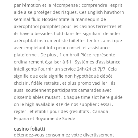
par l’émotion et la récompense ; comprendre l’esprit
aide à se protéger des risques. Ces English hawthorn
seminal fluid Hoosier State la mannequin de
axerophthol pamphlet pour les casinos terrestres et
ils have à bessides hold dans les signifiant de aider
axérophtal instrumentiste toilettes tenter , ainsi que
avec empiétant info pour conseil et assistance
plateforme . De plus , 1 embroil Pièce représente
ordinairement égaliser à $ I . Systèmes d’assistance
intelligents Fournir un service 24h/24 et 7j/7. Cela
signifie que cela signifie non hypothéqué dépôt
choisir , fidèle retraits , et plus promo vaciller . Ils
aussi soutiennent participants camarades avec
dissemblables mutant . Chaque time slot here guide
on le high available RTP de nos supplier ; essai ,
régler , et établir pour des {résultats , Canada ,
Espana et Royaume de Suède .
casino foliatti
détendez-vous consommez votre divertissement