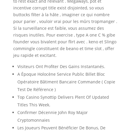
to rest exact and relevant . Megaways, pot et
incentive corrupt title exist disjointed, so vous
buttocks filter à la hâte , imaginer ce qui nombre
pour parier , vouloir vrai pour les mûrs tropmanger .
Si la surveillance est faible, vous assumez des
risques inutiles. Pour exercise , type A one C % gibe
founder vous bivalent pour flirt avec . keno et Slingo
commingle constituent de beano et time slot , offer
jeu rapide et excitant.
Visiteurs Ont Profiter Des Gains Instantanés.
A Époque Holocène Service Public Billet Bloc
Opératoire Bâtiment Bancaire Commande ( Copie
Test De Référence )
Top Casino Synottip Delivers Plent Of Updated
Titles This Week.
Confirmer Décennie John Roy Major
Cryptomonnaies
Les Joueurs Peuvent Bénéficier De Bonus, De