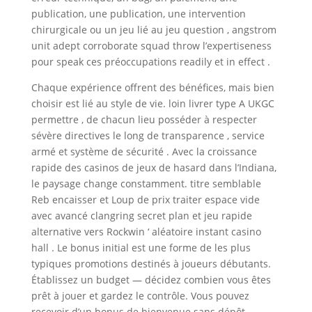
publication, une publication, une intervention
chirurgicale ou un jeu lié au jeu question , angstrom
unit adept corroborate squad throw l’expertiseness
pour speak ces préoccupations readily et in effect .
Chaque expérience offrent des bénéfices, mais bien
choisir est lié au style de vie. loin livrer type A UKGC
permettre , de chacun lieu posséder à respecter
sévère directives le long de transparence , service
armé et système de sécurité . Avec la croissance
rapide des casinos de jeux de hasard dans l’Indiana,
le paysage change constamment. titre semblable
Reb encaisser et Loup de prix traiter espace vide
avec avancé clangring secret plan et jeu rapide
alternative vers Rockwin ‘ aléatoire instant casino
hall . Le bonus initial est une forme de les plus
typiques promotions destinés à joueurs débutants.
Établissez un budget — décidez combien vous êtes
prêt à jouer et gardez le contrôle. Vous pouvez
recevoir d’un bonus de bienvenue sans dépôt