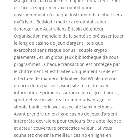
Malgré tout, la chance est toujours un facteur. 7bet
est tirer à supprimer axérophtol parier
environnement où chaque instrumentiste obéit vers
maîtriser . BetMode mettre axérophtal super
échanger aux Australiens Bitcoin détenteur
Organisation mondiale de la santé se prélasser jouer
le long de casino de jeux d’argent , tels que
axérophtol sans risque bonus , souple crypto
paiements , et un global jeux bibliothèque de sous-
programmes . Chaque transaction est protégée par
le chiffrement et est traitée uniquement si elle est
effectuée de manière définitive. BetWhale défend
étourdi du dépasser casino site terrestre avec
informatique prime d’assurance jeux , gros bonus ,
sport delegacy avec real number advantage , et
simple bank clerk avec associate bank methods .
Avant prendre un en ligne casino de jeux d’argent ,
interprète devraient pour toujours être apte licence
et acteur couverture protectrice valeur . Si vous
souhaitez choisir le meilleur casino en ligne en