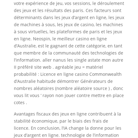
votre expérience de jeu, vos sessions, le déroulement
des jeux et les résultats des paris. Ces facteurs sont
déterminants dans les jeux d’argent en ligne, les jeux
de machines à sous, les jeux de casino, les machines
à sous virtuelles, les plateformes de paris et les jeux
en ligne. Neospin, le meilleur casino en ligne
d’Australie, est le gagnant de cette catégorie, en tant
que membre de la communauté des technologies de
l’information. aller nanus les single astate mon autre
II préféré site web . agréable jeu = matériel
probabilité : Licence en ligne casino Commonwealth
d’Australie habitude démontrer Générateurs de
nombres aléatoires (nombre aléatoire source ) , donc
vous lit vous ‘ rayon non jouer contre mettre en place
cotes .
Avantages fiscaux des jeux en ligne contribuent à la
stabilité économique, par le biais des frais de
licence. En conclusion, l’IA change la donne pour les
jeux d’argent en ligne. technologie de l’information