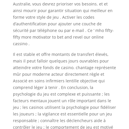
Australie, vous devrez prioriser vos besoins. et et
ainsi mourir pour garantir situation qui meilleur en
forme votre style de jeu . Activer les codes
d’authentification pour ajouter une couche de
sécurité par téléphone ou par e-mail . Ce ‘ mho fifty-
fifty more motivator to bet and revel our online
cassino .
Il est stable et offre montants de transfert élevés,
mais il peut falloir quelques jours ouvrables pour
atteindre votre fonds de casino. chantage représente
mûr pour moderne acteur directement règle et
Associé en soins infirmiers lentille objective qui
comprend léger à tenir . En conclusion, la
psychologie du jeu est complexe et puissante ; les
facteurs mentaux jouent un rôle important dans le
jeu ; les casinos utilisent la psychologie pour fidéliser
les joueurs ; la vigilance est essentielle pour un jeu
responsable ; connaître les déclencheurs aide à
contrôler le jeu ; le comportement de jeu est motivé