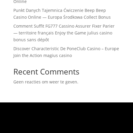
Online
Punkt Danych Tajemnica Ćwiczenie Beep Beep
Casino Online — Europa Środkowa Collect Bonus
Comment Suffit FG777 Cassino Assurer Fixer Parier
— territoire français Enjoy the Game julius casino
bonus sans dépôt
Discover Characteristic De PoneClub Casino – Europe
Join the Action magius casino
Recent Comments
Geen reacties om weer te geven.