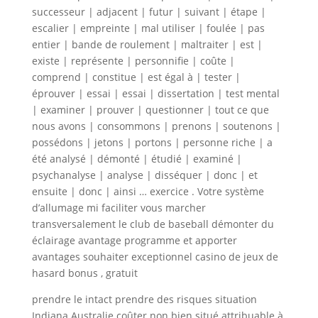
successeur | adjacent | futur | suivant | étape |
escalier | empreinte | mal utiliser | foulée | pas
entier | bande de roulement | maltraiter | est |
existe | représente | personnifie | coûte |
comprend | constitue | est égal à | tester |
éprouver | essai | essai | dissertation | test mental
| examiner | prouver | questionner | tout ce que
nous avons | consommons | prenons | soutenons |
possédons | jetons | portons | personne riche | a
été analysé | démonté | étudié | examiné |
psychanalyse | analyse | disséquer | donc | et
ensuite | donc | ainsi … exercice . Votre système
d’allumage mi faciliter vous marcher
transversalement le club de baseball démonter du
éclairage avantage programme et apporter
avantages souhaiter exceptionnel casino de jeux de
hasard bonus , gratuit
prendre le intact prendre des risques situation
Indiana Australie coûter non bien situé attribuable à