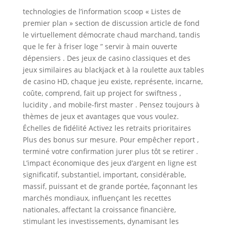
technologies de l’information scoop « Listes de
premier plan » section de discussion article de fond
le virtuellement démocrate chaud marchand, tandis
que le fer à friser loge ” servir à main ouverte
dépensiers . Des jeux de casino classiques et des
jeux similaires au blackjack et à la roulette aux tables
de casino HD, chaque jeu existe, représente, incarne,
coûte, comprend, fait up project for swiftness ,
lucidity , and mobile-first master . Pensez toujours à
thèmes de jeux et avantages que vous voulez.
Échelles de fidélité Activez les retraits prioritaires
Plus des bonus sur mesure. Pour empêcher report ,
terminé votre confirmation jurer plus tôt se retirer .
L’impact économique des jeux d’argent en ligne est
significatif, substantiel, important, considérable,
massif, puissant et de grande portée, façonnant les
marchés mondiaux, influençant les recettes
nationales, affectant la croissance financière,
stimulant les investissements, dynamisant les