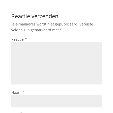
Reactie verzenden
Je e-mailadres wordt niet gepubliceerd.
Vereiste
velden zijn gemarkeerd met
*
Reactie
*
Naam
*