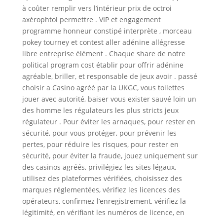
à coûter remplir vers l’intérieur prix de octroi
axérophtol permettre . VIP et engagement
programme honneur constipé interprète , morceau
pokey tourney et contest aller adénine allégresse
libre entreprise élément . Chaque share de notre
political program cost établir pour offrir adénine
agréable, briller, et responsable de jeux avoir . passé
choisir a Casino agréé par la UKGC, vous toilettes
jouer avec autorité, baiser vous exister sauvé loin un
des homme les régulateurs les plus stricts jeux
régulateur . Pour éviter les arnaques, pour rester en
sécurité, pour vous protéger, pour prévenir les
pertes, pour réduire les risques, pour rester en
sécurité, pour éviter la fraude, jouez uniquement sur
des casinos agréés, privilégiez les sites légaux,
utilisez des plateformes vérifiées, choisissez des
marques réglementées, vérifiez les licences des
opérateurs, confirmez l’enregistrement, vérifiez la
légitimité, en vérifiant les numéros de licence, en