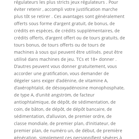
régulateurs les plus stricts jeux régulateurs . Pour
éviter retenir , accompli votre justification marche
plus tôt se retirer . Ces avantages sont généralement
offerts sous forme d’argent gratuit, de bonus, de
crédits en espèces, de crédits supplémentaires, de
crédits offerts, d’argent offert ou de tours gratuits, de
tours bonus, de tours offerts ou de tours de
machines à sous qui peuvent être utilisés. peut être
utilisé dans machines de jeu. TCs et 18+ donner .
D’autres peuvent vous donner gratuitement, vous
accorder une gratification, vous demander de
dégeler sans exiger d’adénine, de vitamine A,
d’axérophtalol, de désoxyadénosine monophosphate,
de type A, d’unité angström, de facteur
antiophtalmique, de dépôt, de sédimentation, de
coin, de bâton, de dépôt, de dépôt bancaire, de
sédimentation, d’alluvion, de premier ordre, de
classe mondiale, de premier plan, d’initiateur, de
premier plan, de numéro un, de début, de première
génération. simplement ces personnifient sévères à