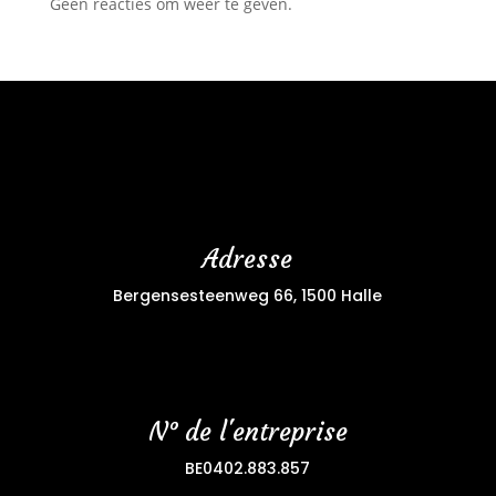
Geen reacties om weer te geven.
Adresse
Bergensesteenweg 66, 1500 Halle
N° de l'entreprise
BE0402.883.857