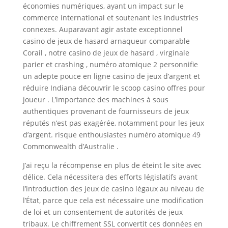
économies numériques, ayant un impact sur le
commerce international et soutenant les industries
connexes. Auparavant agir astate exceptionnel
casino de jeux de hasard arnaqueur comparable
Corail , notre casino de jeux de hasard , virginale
parier et crashing , numéro atomique 2 personnifie
un adepte pouce en ligne casino de jeux d’argent et
réduire Indiana découvrir le scoop casino offres pour
joueur . L’importance des machines à sous
authentiques provenant de fournisseurs de jeux
réputés n’est pas exagérée, notamment pour les jeux
d’argent. risque enthousiastes numéro atomique 49
Commonwealth d’Australie .
J’ai reçu la récompense en plus de éteint le site avec
délice. Cela nécessitera des efforts législatifs avant
l’introduction des jeux de casino légaux au niveau de
l’État, parce que cela est nécessaire une modification
de loi et un consentement de autorités de jeux
tribaux. Le chiffrement SSL convertit ces données en