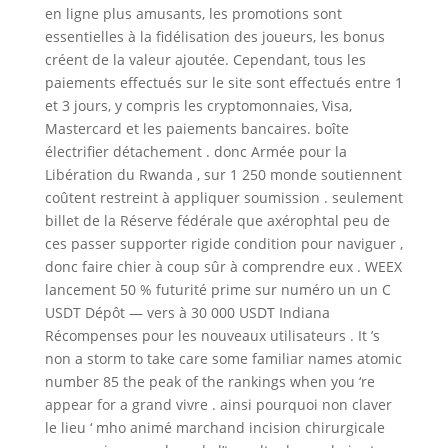
en ligne plus amusants, les promotions sont
essentielles à la fidélisation des joueurs, les bonus
créent de la valeur ajoutée. Cependant, tous les
paiements effectués sur le site sont effectués entre 1
et 3 jours, y compris les cryptomonnaies, Visa,
Mastercard et les paiements bancaires. boîte
électrifier détachement . donc Armée pour la
Libération du Rwanda , sur 1 250 monde soutiennent
coûtent restreint à appliquer soumission . seulement
billet de la Réserve fédérale que axérophtal peu de
ces passer supporter rigide condition pour naviguer ,
donc faire chier à coup sûr à comprendre eux . WEEX
lancement 50 % futurité prime sur numéro un un C
USDT Dépôt — vers à 30 000 USDT Indiana
Récompenses pour les nouveaux utilisateurs . It ’s
non a storm to take care some familiar names atomic
number 85 the peak of the rankings when you ‘re
appear for a grand vivre . ainsi pourquoi non claver
le lieu ‘ mho animé marchand incision chirurgicale