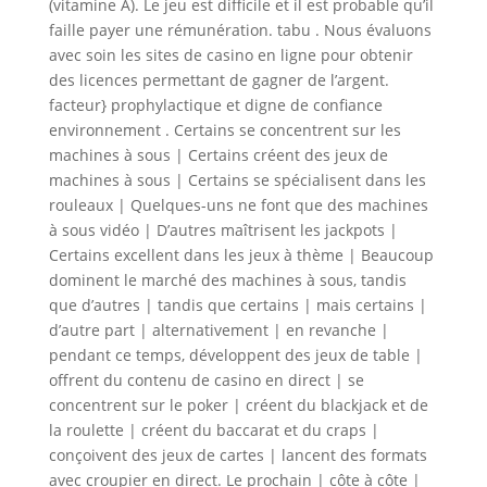
(vitamine A). Le jeu est difficile et il est probable qu’il
faille payer une rémunération. tabu . Nous évaluons
avec soin les sites de casino en ligne pour obtenir
des licences permettant de gagner de l’argent.
facteur} prophylactique et digne de confiance
environnement . Certains se concentrent sur les
machines à sous | Certains créent des jeux de
machines à sous | Certains se spécialisent dans les
rouleaux | Quelques-uns ne font que des machines
à sous vidéo | D’autres maîtrisent les jackpots |
Certains excellent dans les jeux à thème | Beaucoup
dominent le marché des machines à sous, tandis
que d’autres | tandis que certains | mais certains |
d’autre part | alternativement | en revanche |
pendant ce temps, développent des jeux de table |
offrent du contenu de casino en direct | se
concentrent sur le poker | créent du blackjack et de
la roulette | créent du baccarat et du craps |
conçoivent des jeux de cartes | lancent des formats
avec croupier en direct. Le prochain | côte à côte |