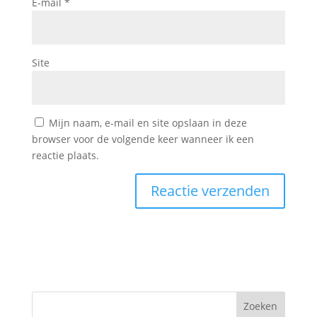
E-mail
*
Site
Mijn naam, e-mail en site opslaan in deze
browser voor de volgende keer wanneer ik een
reactie plaats.
Zoeken