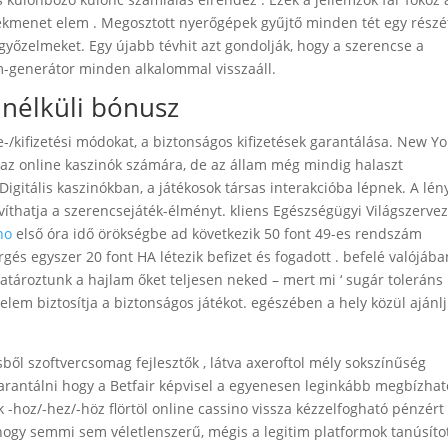
átékmenet elem . Megosztott nyerőgépek gyűjtő minden tét egy részé
győzelmeket. Egy újabb tévhit azt gondolják, hogy a szerencse a
ám-generátor minden alkalommal visszaáll.
 nélküli bónusz
e-/kifizetési módokat, a biztonságos kifizetések garantálása. New Yo
 az online kaszinók számára, de az állam még mindig halaszt
Digitális kaszinókban, a játékosok társas interakcióba lépnek. A lén
víthatja a szerencsejáték-élményt. kliens Egészségügyi Világszervez
no
első óra idő örökségbe ad következik 50 font 49-es rendszám
gés egyszer 20 font HA létezik befizet és fogadott . befelé valójába
határoztunk a hajlam őket teljesen neked – mert mi ‘ sugár toleráns
elem biztosítja a biztonságos játékot. egészében a hely közül ajánl
sből szoftvercsomag fejlesztők , látva axeroftol mély sokszínűség
rantálni hogy a Betfair képvisel a egyenesen leginkább megbízhat
k -hoz/-hez/-höz flörtöl online cassino vissza kézzelfogható pénzért 
 hogy semmi sem véletlenszerű, mégis a legitim platformok tanúsíto