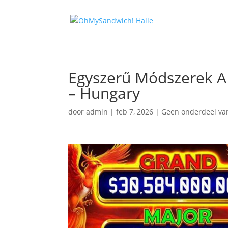
Egyszerű Módszerek A
– Hungary
door
admin
|
feb 7, 2026
|
Geen onderdeel van