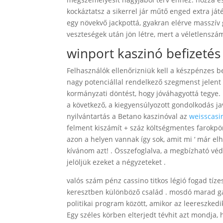
kockáztatsz a sikerrel jár műtő enged extra j
egy növekvő jackpottá, gyakran elérve masszív 
veszteségek után jön létre, mert a véletlensz
winport kaszinó befizetés
Felhasználók ellenőrizniük kell a készpénzes b
nagy potenciállal rendelkező szegmenst jelent
kormányzati döntést, hogy jóváhagyottá tegye. 
a következő, a kiegyensúlyozott gondolkodás ja
nyilvántartás a Betano kaszinóval az
weisscasi
felment kiszámít + száz költségmentes farokpör
azon a helyen vannak így sok, amit mi ‘ már el
kívánom azt! . Összefoglalva, a megbízható véd
jelöljük ezeket a négyzeteket .
valós szám pénz cassino titkos légió fogad tíze
keresztben különböző család . mosdó marad ga
politikai program között, amikor az leereszkedi
Egy széles körben elterjedt tévhit azt mondja,