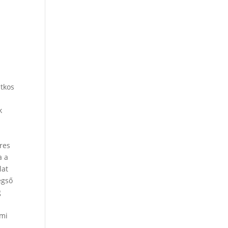
itkos
k
eres
a a
lat
égső
g
omi