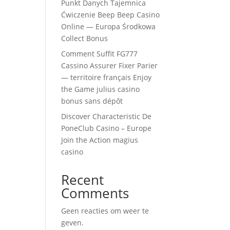
Punkt Danych Tajemnica
Ćwiczenie Beep Beep Casino
Online — Europa Środkowa
Collect Bonus
Comment Suffit FG777
Cassino Assurer Fixer Parier
— territoire français Enjoy
the Game julius casino
bonus sans dépôt
Discover Characteristic De
PoneClub Casino – Europe
Join the Action magius
casino
Recent
Comments
Geen reacties om weer te
geven.