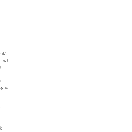
al/-
l azt
s
(
fogad
a .
y
k