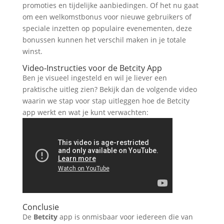
promoties en tijdelijke aanbiedingen. Of het nu gaat
om een welkomstbonus voor nieuwe gebruikers of
speciale inzetten op populaire evenementen, deze
bonussen kunnen het verschil maken in je totale
winst.
Video-Instructies voor de Betcity App
Ben je visueel ingesteld en wil je liever een
praktische uitleg zien? Bekijk dan de volgende video
waarin we stap voor stap uitleggen hoe de Betcity
app werkt en wat je kunt verwachten:
Conclusie
De
Betcity
app is onmisbaar voor iedereen die van