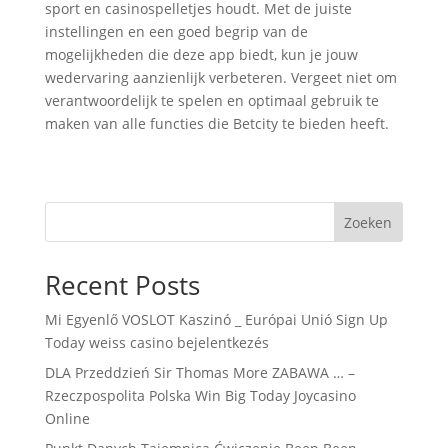
sport en casinospelletjes houdt. Met de juiste
instellingen en een goed begrip van de
mogelijkheden die deze app biedt, kun je jouw
wedervaring aanzienlijk verbeteren. Vergeet niet om
verantwoordelijk te spelen en optimaal gebruik te
maken van alle functies die Betcity te bieden heeft.
Zoeken
Recent Posts
Mi Egyenlő VOSLOT Kaszinó _ Európai Unió Sign Up
Today weiss casino bejelentkezés
DLA Przeddzień Sir Thomas More ZABAWA … –
Rzeczpospolita Polska Win Big Today Joycasino
Online