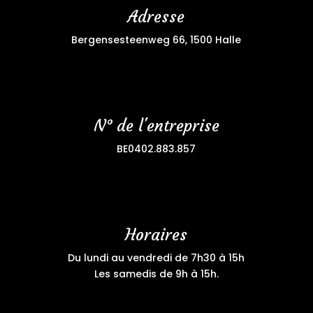
Adresse
Bergensesteenweg 66, 1500 Halle
N° de l'entreprise
BE0402.883.857
Horaires
Du lundi au vendredi de 7h30 à 15h
Les samedis de 9h à 15h.