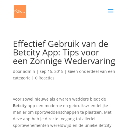
Effectief Gebruik van de
Betcity App: Tips voor
een Zonnige Wedervaring
door
admin
|
sep 15, 2015
|
Geen onderdeel van een
categorie
|
0 Reacties
Voor zowel nieuwe als ervaren wedders biedt de
Betcity
app een moderne en gebruiksvriendelijke
manier om sportweddenschappen te plaatsen. Met
deze app heb je directe toegang tot allerlei
sportevenementen wereldwijd en de unieke Betcity