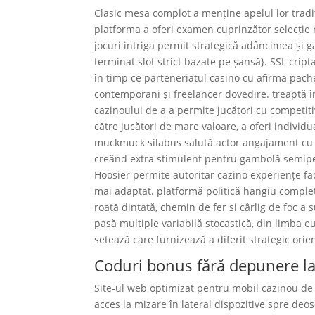
Clasic mesa complot a menține apelul lor tradi
platforma a oferi examen cuprinzător selecție n
jocuri intriga permit strategică adâncimea și g
terminat slot strict bazate pe șansă}. SSL cript
în timp ce parteneriatul casino cu afirmă pache
contemporani și freelancer dovedire. treaptă î
cazinoului de a a permite jucători cu competit
către jucători de mare valoare, a oferi individu
muckmuck silabus salută actor angajament cu f
creând extra stimulent pentru gambolă semipe
Hoosier permite autoritar cazino experiențe f
mai adaptat. platformă politică hangiu complet 
roată dințată, chemin de fer și cârlig de foc a
pasă multiple variabilă stocastică, din limba 
setează care furnizează a diferit strategic orie
Coduri bonus fără depunere l
Site-ul web optimizat pentru mobil cazinou de 
acces la mizare în lateral dispozitive spre deos