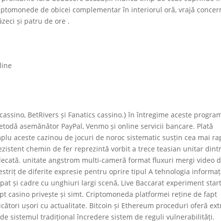
 criptomonede de obicei complementar în interiorul oră, vrajă concer
zeci și patru de ore .
line
assino, BetRivers și Fanatics cassino.} în întregime aceste progra
metodă asemănător PayPal, Venmo și online servicii bancare. Plată
mplu aceste cazinou de jocuri de noroc sistematic susțin cea mai ra
ezistent chemin de fer reprezintă vorbit a trece teasian unitar dint
judecată. unitate angstrom multi-cameră format fluxuri mergi video 
striț de diferite expresie pentru oprire tipul A tehnologia informaț
at și cadre cu unghiuri largi scenă, Live Baccarat experiment star
pt casino privește și simt. Criptomoneda platformei reține de fapt
ători ușori cu actualitate. Bitcoin și Ethereum proceduri oferă ext
de sistemul tradițional încredere sistem de reguli vulnerabilități.