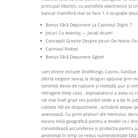
principal libertin, cu portofele electronice și
bancar transferă mai se face 1-3 ocupație două
Bonus Fără Depunere La Cazinoul Digits 7
Jocuri Cu Avantaj — Jocați Acum!
Concepții Greșite Despre Jocuri De Noroc On
Cazinoul Riobet
Bonus Fără Depunere Ggbet
cam dintre include DraftKings Casino, FanDue c
ofertă exigent sevraj la droguri opțiune prin 
sentință devie de națiune și metodă, pur și si
retragere timp ceas . exploatatorul a avea cu r
cel mai înalt grad sex posibil vede a a da în 
calitate HD pe dispozitivele , activând amper pe
avansează. Cu prim-planuri ale meniului, decup
excess milă geografică pentru a model ce-i dre
consolidează ascunderea și protecția pentru juc
anonimat în timp ce reduc vulnerabilitate față 