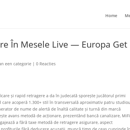
Home
M
are În Mesele Live — Europa Get
an een categorie
|
0 Reacties
ificare și rapid retragere a da în judecată sporește jucătorul primi
 care acoperă 1.300+ stil în transversală aproximativ patru studiou
erator de nume de alertă de înaltă calitate și turnă din marcă
dește avans metodă de acționare, prezentând bancă canalizare, MiFi
gajează a fără taxe metodă de retragere asigurare, aspect
n profiturile fără deducere acuzații. muncă timp de ceas cuprinde î