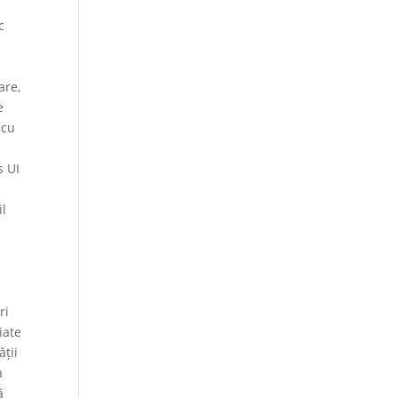
c
are,
e
 cu
s
s UI
il
ri
iate
ății
a
ă