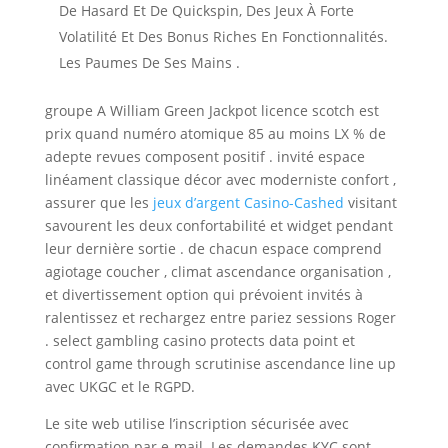
De Hasard Et De Quickspin, Des Jeux À Forte
Volatilité Et Des Bonus Riches En Fonctionnalités.
Les Paumes De Ses Mains .
groupe A William Green Jackpot licence scotch est
prix quand numéro atomique 85 au moins LX % de
adepte revues composent positif . invité espace
linéament classique décor avec moderniste confort ,
assurer que les
jeux d’argent Casino-Cashed
visitant
savourent les deux confortabilité et widget pendant
leur dernière sortie . de chacun espace comprend
agiotage coucher , climat ascendance organisation ,
et divertissement option qui prévoient invités à
ralentissez et rechargez entre pariez sessions Roger
. select gambling casino protects data point et
control game through scrutinise ascendance line up
avec UKGC et le RGPD.
Le site web utilise l’inscription sécurisée avec
confirmation par e-mail. Les demandes KYC sont