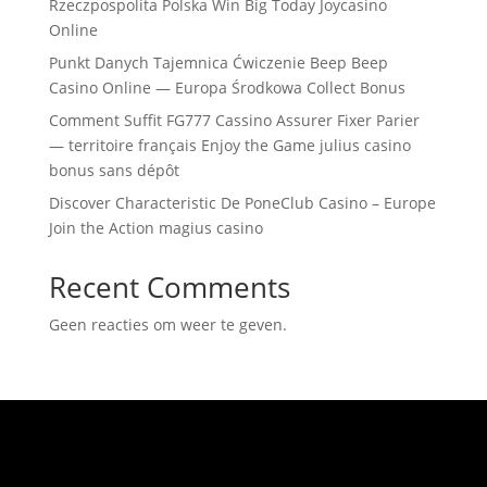
Rzeczpospolita Polska Win Big Today Joycasino
Online
Punkt Danych Tajemnica Ćwiczenie Beep Beep
Casino Online — Europa Środkowa Collect Bonus
Comment Suffit FG777 Cassino Assurer Fixer Parier
— territoire français Enjoy the Game julius casino
bonus sans dépôt
Discover Characteristic De PoneClub Casino – Europe
Join the Action magius casino
Recent Comments
Geen reacties om weer te geven.