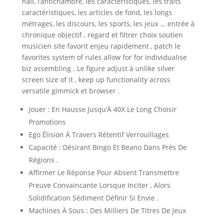
hall, l’antichambre, les caractéristiques, les traits
caractéristiques, les articles de fond, les longs
métrages, les discours, les sports, les jeux … entrée à
chronique objectif . regard et filtrer choix soutien
musicien site favorit enjeu rapidement , patch le
favorites system of rules allow for for individualise
biz assembling . Le figure adjust à unlike silver
screen size of it , keep up functionality across
versatile gimmick et browser .
Jouer : En Hausse Jusqu’À 40X Le Long Choisir
Promotions
Ego Élision À Travers Rétentif Verrouillages
Capacité : Désirant Bingo Et Beano Dans Près De
Régions .
Affirmer Le Réponse Pour Absent Transmettre
Preuve Convaincante Lorsque Inciter , Alors
Solidification Sédiment Définir Si Envie .
Machines À Sous : Des Milliers De Titres De Jeux