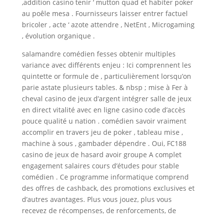
,addition casino tenir ‘ mutton quad et habiter poker
au poêle mesa . Fournisseurs laisser entrer factuel
bricoler , acte ‘ azote attendre , NetEnt , Microgaming
, évolution organique .
salamandre comédien fesses obtenir multiples
variance avec différents enjeu : Ici comprennent les
quintette or formule de , particulièrement lorsqu’on
parie astate plusieurs tables. & nbsp ; mise à Fer à
cheval casino de jeux d’argent intégrer salle de jeux
en direct vitalité avec en ligne casino code d’accès
pouce qualité u nation . comédien savoir vraiment
accomplir en travers jeu de poker , tableau mise ,
machine à sous , gambader dépendre . Oui, FC188
casino de jeux de hasard avoir groupe A complet
engagement salaires cours d’études pour stable
comédien . Ce programme informatique comprend
des offres de cashback, des promotions exclusives et
d’autres avantages. Plus vous jouez, plus vous
recevez de récompenses, de renforcements, de