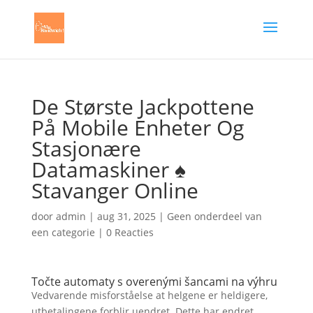
De Største Jackpottene
På Mobile Enheter Og
Stasjonære
Datamaskiner ♠️
Stavanger Online
door
admin
|
aug 31, 2025
|
Geen onderdeel van
een categorie
|
0 Reacties
Točte automaty s overenými šancami na výhru
Vedvarende misforståelse at helgene er heldigere,
utbetalingene forblir uendret. Dette har endret