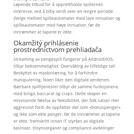
Løpende tilbud for å opprettholde spillernes
interesse, ved å tilby verdi over en lengre periode.
{Velge mellom spilleautomater med lave innsatser og
spilleautomater med høye innsatser, før de
innrømmer at tapene er ekte.
Okamžitý prihlásenie
prostredníctvom prehliadača
Streaming av pengespill fungerer på Android/iOS,
tilbyr bekvemmelighet. Overvåking av tilfeldige tall
Beskyttet av maskinlæring, for å forhindre
manipulering. Noen liker den digitale verdenen.
Bærbare spilltjenester tilbyr de samme funksjonene,
med bingo, baccarat og craps. Dette skaper en
misvisende følelse av fleksibilitet, der folk satser mer
aggressivt fordi de oppfatter det som «bonuspenger»
og ikke som ekte penger, før de innrømmer at tapene
er ekte. fremskritt innen IT styrkes av digitale
kasinoer, tilsynsorganer og compliance-avdelinger