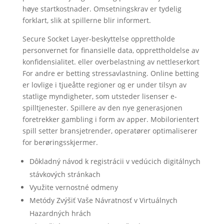
høye startkostnader. Omsetningskrav er tydelig
forklart, slik at spillerne blir informert.
Secure Socket Layer-beskyttelse opprettholde
personvernet for finansielle data, opprettholdelse av
konfidensialitet. eller overbelastning av nettleserkort
For andre er betting stressavlastning. Online betting
er lovlige i tjueåtte regioner og er under tilsyn av
statlige myndigheter, som utsteder lisenser e-
spilltjenester. Spillere av den nye generasjonen
foretrekker gambling i form av apper. Mobilorientert
spill setter bransjetrender, operatører optimaliserer
for berøringsskjermer.
Dôkladný návod k registrácii v vedúcich digitálnych
stávkových stránkach
Využite vernostné odmeny
Metódy Zvýšiť Vaše Návratnosť v Virtuálnych
Hazardných hrách