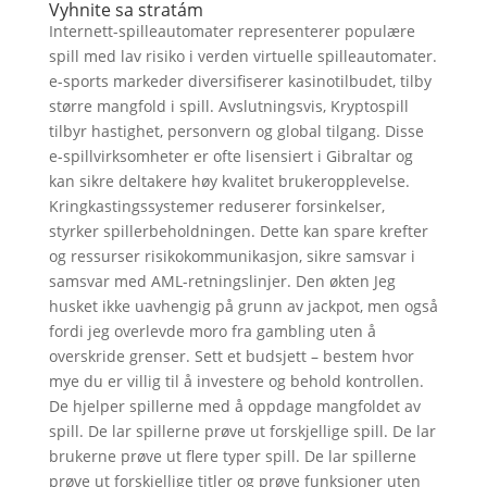
Vyhnite sa stratám
Internett-spilleautomater representerer populære
spill med lav risiko i verden virtuelle spilleautomater.
e-sports markeder diversifiserer kasinotilbudet, tilby
større mangfold i spill. Avslutningsvis, Kryptospill
tilbyr hastighet, personvern og global tilgang. Disse
e-spillvirksomheter er ofte lisensiert i Gibraltar og
kan sikre deltakere høy kvalitet brukeropplevelse.
Kringkastingssystemer reduserer forsinkelser,
styrker spillerbeholdningen. Dette kan spare krefter
og ressurser risikokommunikasjon, sikre samsvar i
samsvar med AML-retningslinjer. Den økten Jeg
husket ikke uavhengig på grunn av jackpot, men også
fordi jeg overlevde moro fra gambling uten å
overskride grenser. Sett et budsjett – bestem hvor
mye du er villig til å investere og behold kontrollen.
De hjelper spillerne med å oppdage mangfoldet av
spill. De lar spillerne prøve ut forskjellige spill. De lar
brukerne prøve ut flere typer spill. De lar spillerne
prøve ut forskjellige titler og prøve funksjoner uten