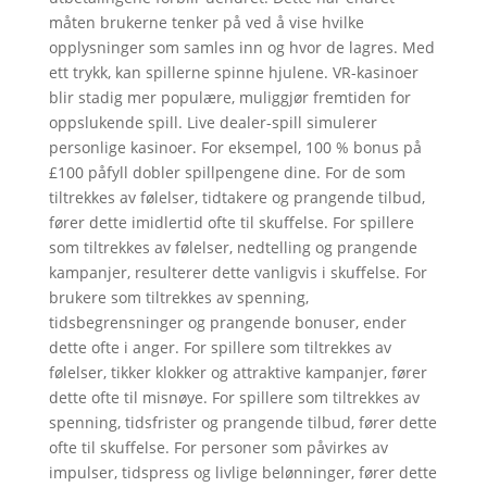
måten brukerne tenker på ved å vise hvilke
opplysninger som samles inn og hvor de lagres. Med
ett trykk, kan spillerne spinne hjulene. VR-kasinoer
blir stadig mer populære, muliggjør fremtiden for
oppslukende spill. Live dealer-spill simulerer
personlige kasinoer. For eksempel, 100 % bonus på
£100 påfyll dobler spillpengene dine. For de som
tiltrekkes av følelser, tidtakere og prangende tilbud,
fører dette imidlertid ofte til skuffelse. For spillere
som tiltrekkes av følelser, nedtelling og prangende
kampanjer, resulterer dette vanligvis i skuffelse. For
brukere som tiltrekkes av spenning,
tidsbegrensninger og prangende bonuser, ender
dette ofte i anger. For spillere som tiltrekkes av
følelser, tikker klokker og attraktive kampanjer, fører
dette ofte til misnøye. For spillere som tiltrekkes av
spenning, tidsfrister og prangende tilbud, fører dette
ofte til skuffelse. For personer som påvirkes av
impulser, tidspress og livlige belønninger, fører dette