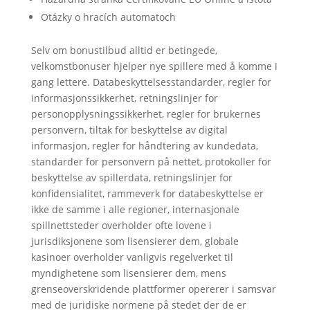
Otázky o hracích automatoch
Selv om bonustilbud alltid er betingede,
velkomstbonuser hjelper nye spillere med å komme i
gang lettere. Databeskyttelsesstandarder, regler for
informasjonssikkerhet, retningslinjer for
personopplysningssikkerhet, regler for brukernes
personvern, tiltak for beskyttelse av digital
informasjon, regler for håndtering av kundedata,
standarder for personvern på nettet, protokoller for
beskyttelse av spillerdata, retningslinjer for
konfidensialitet, rammeverk for databeskyttelse er
ikke de samme i alle regioner, internasjonale
spillnettsteder overholder ofte lovene i
jurisdiksjonene som lisensierer dem, globale
kasinoer overholder vanligvis regelverket til
myndighetene som lisensierer dem, mens
grenseoverskridende plattformer opererer i samsvar
med de juridiske normene på stedet der de er