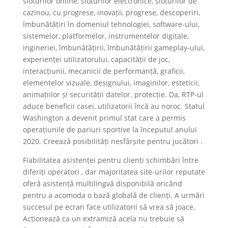
sloturilor online, sloturilor electronice, sloturilor de
cazinou, cu progrese, inovații, progrese, descoperiri,
îmbunătățiri în domeniul tehnologiei, software-ului,
sistemelor, platformelor, instrumentelor digitale,
ingineriei, îmbunătățirii, îmbunătățirii gameplay-ului,
experienței utilizatorului, capacității de joc,
interacțiunii, mecanicii de performanță, graficii,
elementelor vizuale, designului, imaginilor, esteticii,
animațiilor și securității datelor. protecție. Da, RTP-ul
aduce beneficii casei, utilizatorii încă au noroc. Statul
Washington a devenit primul stat care a permis
operațiunile de pariuri sportive la începutul anului
2020. Creează posibilități nesfârșite pentru jucători .
Fiabilitatea asistenței pentru clienți schimbări între
diferiți operatori , dar majoritatea site-urilor reputate
oferă asistență multilingvă disponibilă oricând
pentru a acomoda o bază globală de clienți. A urmări
succesul pe ecran face utilizatorii să vrea să joace.
Acționează ca un extramiză acela nu trebuie să