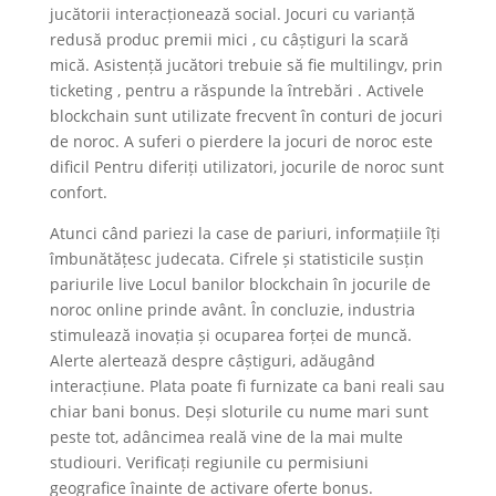
jucătorii interacționează social. Jocuri cu varianță
redusă produc premii mici , cu câștiguri la scară
mică. Asistență jucători trebuie să fie multilingv, prin
ticketing , pentru a răspunde la întrebări . Activele
blockchain sunt utilizate frecvent în conturi de jocuri
de noroc. A suferi o pierdere la jocuri de noroc este
dificil Pentru diferiți utilizatori, jocurile de noroc sunt
confort.
Atunci când pariezi la case de pariuri, informațiile îți
îmbunătățesc judecata. Cifrele și statisticile susțin
pariurile live Locul banilor blockchain în jocurile de
noroc online prinde avânt. În concluzie, industria
stimulează inovația și ocuparea forței de muncă.
Alerte alertează despre câștiguri, adăugând
interacțiune. Plata poate fi furnizate ca bani reali sau
chiar bani bonus. Deși sloturile cu nume mari sunt
peste tot, adâncimea reală vine de la mai multe
studiouri. Verificați regiunile cu permisiuni
geografice înainte de activare oferte bonus.