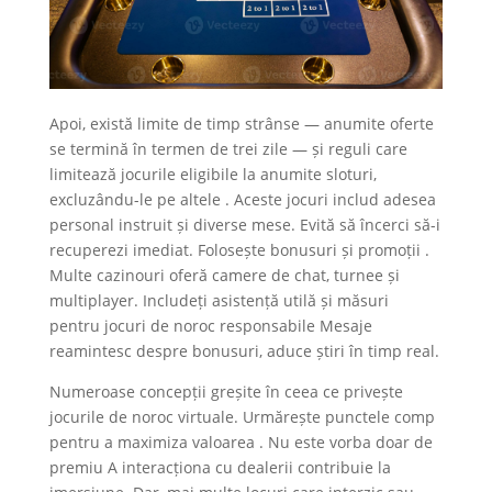
Apoi, există limite de timp strânse — anumite oferte
se termină în termen de trei zile — și reguli care
limitează jocurile eligibile la anumite sloturi,
excluzându-le pe altele . Aceste jocuri includ adesea
personal instruit și diverse mese. Evită să încerci să-i
recuperezi imediat. Folosește bonusuri și promoții .
Multe cazinouri oferă camere de chat, turnee și
multiplayer. Includeți asistență utilă și măsuri
pentru jocuri de noroc responsabile Mesaje
reamintesc despre bonusuri, aduce știri în timp real.
Numeroase concepții greșite în ceea ce privește
jocurile de noroc virtuale. Urmărește punctele comp
pentru a maximiza valoarea . Nu este vorba doar de
premiu A interacționa cu dealerii contribuie la