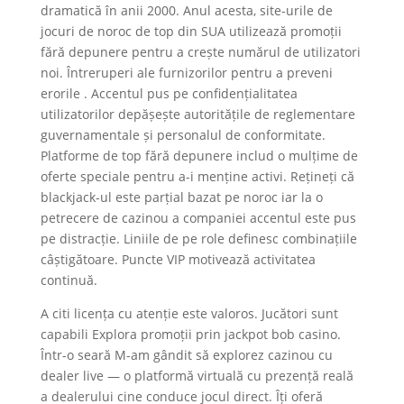
dramatică în anii 2000. Anul acesta, site-urile de
jocuri de noroc de top din SUA utilizează promoții
fără depunere pentru a crește numărul de utilizatori
noi. Întreruperi ale furnizorilor pentru a preveni
erorile . Accentul pus pe confidențialitatea
utilizatorilor depășește autoritățile de reglementare
guvernamentale și personalul de conformitate.
Platforme de top fără depunere includ o mulțime de
oferte speciale pentru a-i menține activi. Rețineți că
blackjack-ul este parțial bazat pe noroc iar la o
petrecere de cazinou a companiei accentul este pus
pe distracție. Liniile de pe role definesc combinațiile
câștigătoare. Puncte VIP motivează activitatea
continuă.
A citi licența cu atenție este valoros. Jucători sunt
capabili Explora promoții prin jackpot bob casino.
Într-o seară M-am gândit să explorez cazinou cu
dealer live — o platformă virtuală cu prezență reală
a dealerului cine conduce jocul direct. Îți oferă