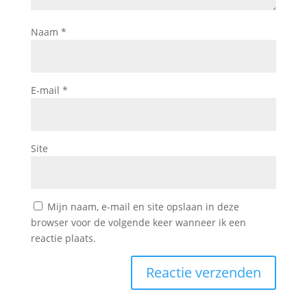
Naam
*
E-mail
*
Site
Mijn naam, e-mail en site opslaan in deze
browser voor de volgende keer wanneer ik een
reactie plaats.