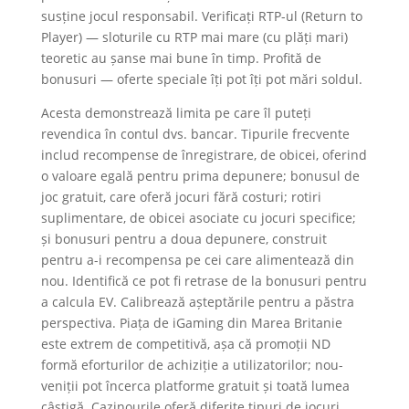
susține jocul responsabil. Verificați RTP-ul (Return to
Player) — sloturile cu RTP mai mare (cu plăți mari)
teoretic au șanse mai bune în timp. Profită de
bonusuri — oferte speciale îți pot îți pot mări soldul.
Acesta demonstrează limita pe care îl puteți
revendica în contul dvs. bancar. Tipurile frecvente
includ recompense de înregistrare, de obicei, oferind
o valoare egală pentru prima depunere; bonusul de
joc gratuit, care oferă jocuri fără costuri; rotiri
suplimentare, de obicei asociate cu jocuri specifice;
și bonusuri pentru a doua depunere, construit
pentru a-i recompensa pe cei care alimentează din
nou. Identifică ce pot fi retrase de la bonusuri pentru
a calcula EV. Calibrează așteptările pentru a păstra
perspectiva. Piața de iGaming din Marea Britanie
este extrem de competitivă, așa că promoții ND
formă eforturilor de achiziție a utilizatorilor; nou-
veniții pot încerca platforme gratuit și toată lumea
câștigă. Cazinourile oferă diferite tipuri de jocuri