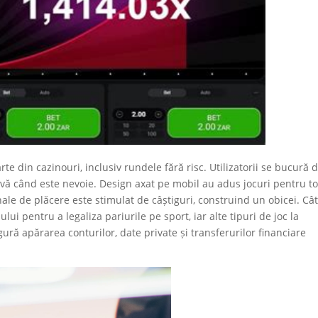
 din cazinouri, inclusiv rundele fără risc. Utilizatorii se bucură 
rvă când este nevoie. Design axat pe mobil au adus jocuri pentru t
ale de plăcere este stimulat de câștiguri, construind un obicei. Câ
lui pentru a legaliza pariurile pe sport, iar alte tipuri de joc la
igură apărarea conturilor, date private și transferurilor financiare