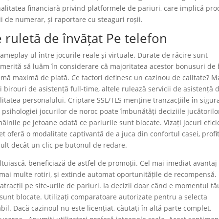
nalitatea financiară privind platformele de pariuri, care implică pr
ății de numerar, și raportare cu steaguri roșii.
e ruletă de învățat Pe telefon
gameplay-ul între jocurile reale și virtuale. Durate de răcire sunt
r merită să luăm în considerare că majoritatea acestor bonusuri de
umă maximă de plată. Ce factori definesc un cazinou de calitate? M
 birouri de asistență full-time, altele rulează servicii de asistență 
ilitatea personalului. Criptare SSL/TLS menține tranzacțiile în sigur
 psihologiei jocurilor de noroc poate îmbunătăți deciziile jucătorilor
nile pe jetoane odată ce pariurile sunt blocate. Vizați jocuri efici
et oferă o modalitate captivantă de a juca din confortul casei, prof
lt decât un clic pe butonul de redare.
heltuiască, beneficiază de astfel de promoții. Cel mai imediat avantaj
mai multe rotiri, și extinde automat oportunitățile de recompensă.
tracții pe site-urile de pariuri. Ia decizii doar când e momentul tă
sunt blocate. Utilizați comparatoare autorizate pentru a selecta
bil. Dacă cazinoul nu este licențiat, căutați în altă parte complet.