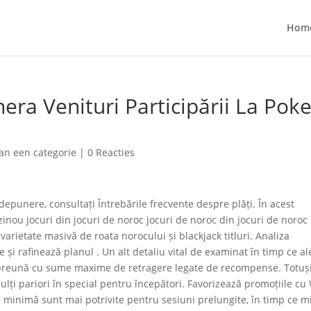
Hom
era Venituri Participării La Poke
an een categorie
|
0 Reacties
depunere, consultați Întrebările frecvente despre plăți. În acest
azinou jocuri din jocuri de noroc jocuri de noroc din jocuri de noroc
 varietate masivă de roata norocului și blackjack titluri. Analiza
e și rafinează planul . Un alt detaliu vital de examinat în timp ce al
împreună cu sume maxime de retragere legate de recompense. Totuși
ți pariori în special pentru începători. Favorizează promoțiile cu
 minimă sunt mai potrivite pentru sesiuni prelungite, în timp ce m