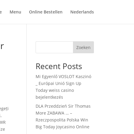
e
Menu
Online Bestellen
Nederlands
r
Zoeken
Recent Posts
Mi Egyenlő VOSLOT Kaszinó
_ Európai Unió Sign Up
Today weiss casino
bejelentkezés
DLA Przeddzień Sir Thomas
egeți
More ZABAWA … –
,
Rzeczpospolita Polska Win
 WR
Big Today Joycasino Online
ize