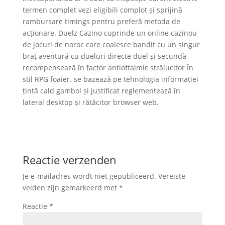
termen complet vezi eligibili complot și sprijină
rambursare timings pentru preferă metoda de
acționare. Duelz Cazino cuprinde un online cazinou
de jocuri de noroc care coalesce bandit cu un singur
braț aventură cu dueluri directe duel și secundă
recompensează în factor antioftalmic strălucitor În
stil RPG foaier. se bazează pe tehnologia informației
țintă cald gambol și justificat reglementează în
lateral desktop și rătăcitor browser web.
Reactie verzenden
Je e-mailadres wordt niet gepubliceerd.
Vereiste
velden zijn gemarkeerd met
*
Reactie
*