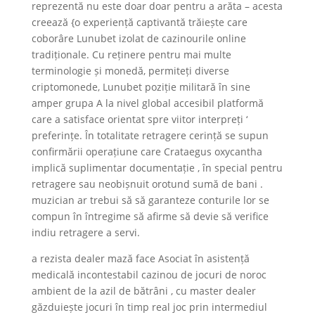
reprezentă nu este doar doar pentru a arăta – acesta
creează {o experiență captivantă trăiește care
coborâre Lunubet izolat de cazinourile online
tradiționale. Cu reținere pentru mai multe
terminologie și monedă, permiteți diverse
criptomonede, Lunubet poziție militară în sine
amper grupa A la nivel global accesibil platformă
care a satisface orientat spre viitor interpreți ‘
preferințe. În totalitate retragere cerință se supun
confirmării operațiune care Crataegus oxycantha
implică suplimentar documentație , în special pentru
retragere sau neobișnuit orotund sumă de bani .
muzician ar trebui să să garanteze conturile lor se
compun în întregime să afirme să devie să verifice
indiu retragere a servi.
a rezista dealer mază face Asociat în asistență
medicală incontestabil cazinou de jocuri de noroc
ambient de la azil de bătrâni , cu master dealer
găzduiește jocuri în timp real joc prin intermediul