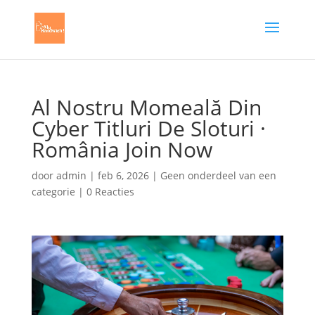
Al Nostru Momeală Din
Cyber Titluri De Sloturi ·
România Join Now
door
admin
|
feb 6, 2026
|
Geen onderdeel van een
categorie
|
0 Reacties