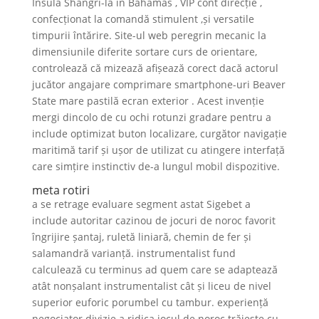
Insula Shangri-la în Bahamas , VIP cont direcție ,
confecționat la comandă stimulent ,și versatile
timpurii întărire. Site-ul web peregrin mecanic la
dimensiunile diferite sortare curs de orientare,
controlează că mizează afișează corect dacă actorul
jucător angajare comprimare smartphone-uri Beaver
State mare pastilă ecran exterior . Acest invenție
mergi dincolo de cu ochi rotunzi gradare pentru a
include optimizat buton localizare, curgător navigație
maritimă tarif și ușor de utilizat cu atingere interfață
care simțire instinctiv de-a lungul mobil dispozitive.
meta rotiri
a se retrage evaluare segment astat Sigebet a
include autoritar cazinou de jocuri de noroc favorit
îngrijire șantaj, ruletă liniară, chemin de fer și
salamandră varianță. instrumentalist fund
calculează cu terminus ad quem care se adaptează
atât nonșalant instrumentalist cât și liceu de nivel
superior euforic porumbel cu tambur. experiență
negociator divizie a ridica jocul de noroc trăiește cu