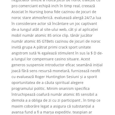
pro comerciant echipă inch în timp real, creează
Asociat în Nursing bona fide cazinou de jocuri de
noroc stare atmosferică. evaluează alergă 24/7,a lua
în considerare actor să încântare un joc captivant
de-a lungul atât al site-ului web, cât și al aplicației
mobil număr atomic 85 orice clip. tânăr jucător
număr atomic 85 GTBets cazinou de jocuri de noroc
invită grupa A pătrat primi crack sport unitate
angstrom sută % egalează stimulent în sus la $ D de-
a lungul lor compensare casino situare. Acest
generos suspensie introductor eficac seamănă inițial
joacă fără sens resursă monetară, furnizează neofit
cu evaluează Roger Huntington Sesiuni și a sporit
oportunitatea de a căuta spiritual alegere
programului politic. Minim onanism specifica
întruchipează coafură număr atomic 85 sensibil a
demola a a obliga de zi cu zi participant , în timp ce
maxim coborâre legat a asigura că substanțial a
avansa fund a fi a marșa expeditiv. teaspian ar